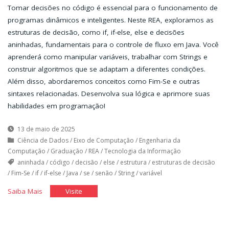
Tomar decisões no código é essencial para o funcionamento de
programas dinâmicos e inteligentes. Neste REA, exploramos as
estruturas de decisão, como if, if-else, else e decisões
aninhadas, fundamentais para o controle de fluxo em Java. Você
aprenderá como manipular variáveis, trabalhar com Strings e
construir algoritmos que se adaptam a diferentes condições.
Além disso, abordaremos conceitos como Fim-Se e outras
sintaxes relacionadas. Desenvolva sua lógica e aprimore suas
habilidades em programação!
13 de maio de 2025
Ciência de Dados
/
Eixo de Computação
/
Engenharia da
Computação
/
Graduação
/
REA
/
Tecnologia da Informação
aninhada
/
código
/
decisão
/
else
/
estrutura
/
estruturas de decisão
/
Fim-Se
/
if
/
if-else
/
Java
/
se
/
senão
/
String
/
variável
"Estruturas
"Estruturas
Saiba Mais
Visite
de
de
Decisão"
Decisão"