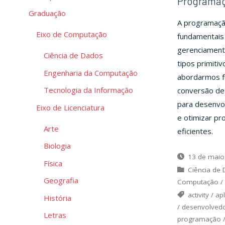
Programaç
Graduação
A programação
Eixo de Computação
fundamentais 
gerenciamento
Ciência de Dados
tipos primitiv
Engenharia da Computação
abordarmos f
Tecnologia da Informação
conversão de
para desenvol
Eixo de Licenciatura
e otimizar pr
Arte
eficientes.
Biologia
13 de maio
Física
Ciência de
Geografia
Computação
/
activity
/
apl
História
/
desenvolved
Letras
programação