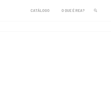
Skip
CATÁLOGO
O QUE É REA?
to
SEARCH
content