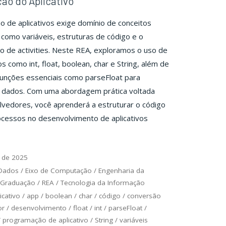
ão do Aplicativo
 de aplicativos exige domínio de conceitos
como variáveis, estruturas de código e o
 de activities. Neste REA, exploramos o uso de
os como int, float, boolean, char e String, além de
unções essenciais como parseFloat para
 dados. Com uma abordagem prática voltada
vedores, você aprenderá a estruturar o código
ocessos no desenvolvimento de aplicativos
 de 2025
 Dados
/
Eixo de Computação
/
Engenharia da
Graduação
/
REA
/
Tecnologia da Informação
icativo
/
app
/
boolean
/
char
/
código
/
conversão
or
/
desenvolvimento
/
float
/
int
/
parseFloat
/
/
programação de aplicativo
/
String
/
variáveis