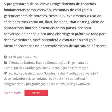
A programação de aplicativos exige domínio de conceitos
fundamentais como variáveis, estruturas de código e o
gerenciamento de activities. Neste REA, exploramos o uso de
tipos primitivos como int, float, boolean, char e String, além de
abordarmos funções essenciais como parseFloat para
conversão de dados. Com uma abordagem prática voltada para
desenvolvedores, você aprenderá a estruturar o código e
otimizar processos no desenvolvimento de aplicativos eficientes.
13 de maio de 2025
Ciência de Dados
/
Eixo de Computação
/
Engenharia da
Computação
/
Graduação
/
REA
/
Tecnologia da Informação
activity
/
aplicativo
/
app
/
boolean
/
char
/
código
/
conversão
/
desenvolvedor
/
desenvolvimento
/
float
/
int
/
parseFloat
/
programação
/
programação de aplicativo
/
String
/
variáveis
"Programação
"Programação
Saiba Mais
Visite
do
do
Aplicativo"
Aplicativo"