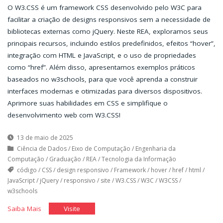
O W3.CSS é um framework CSS desenvolvido pelo W3C para
facilitar a criação de designs responsivos sem a necessidade de
bibliotecas externas como jQuery. Neste REA, exploramos seus
principais recursos, incluindo estilos predefinidos, efeitos “hover”,
integração com HTML e JavaScript, e o uso de propriedades
como “href”. Além disso, apresentamos exemplos práticos
baseados no w3schools, para que você aprenda a construir
interfaces modernas e otimizadas para diversos dispositivos.
Aprimore suas habilidades em CSS e simplifique o
desenvolvimento web com W3.CSS!
13 de maio de 2025
Ciência de Dados
/
Eixo de Computação
/
Engenharia da
Computação
/
Graduação
/
REA
/
Tecnologia da Informação
código
/
CSS
/
design responsivo
/
Framework
/
hover
/
href
/
html
/
JavaScript
/
jQuery
/
responsivo
/
site
/
W3.CSS
/
W3C
/
W3CSS
/
w3schools
"Framework
"Framework
Saiba Mais
Visite
W3.CSS"
W3.CSS"