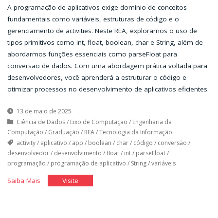
A programação de aplicativos exige domínio de conceitos
fundamentais como variáveis, estruturas de código e o
gerenciamento de activities. Neste REA, exploramos o uso de
tipos primitivos como int, float, boolean, char e String, além de
abordarmos funções essenciais como parseFloat para
conversão de dados. Com uma abordagem prática voltada para
desenvolvedores, você aprenderá a estruturar o código e
otimizar processos no desenvolvimento de aplicativos eficientes.
13 de maio de 2025
Ciência de Dados
/
Eixo de Computação
/
Engenharia da
Computação
/
Graduação
/
REA
/
Tecnologia da Informação
activity
/
aplicativo
/
app
/
boolean
/
char
/
código
/
conversão
/
desenvolvedor
/
desenvolvimento
/
float
/
int
/
parseFloat
/
programação
/
programação de aplicativo
/
String
/
variáveis
"Programação
"Programação
Saiba Mais
Visite
do
do
Aplicativo"
Aplicativo"