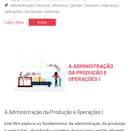
administração
/
eficácia
/
eficiência
/
gestão
/
insumos
/
liderança
/
operações
/
produção
/
sistemas
"A
"A
Saiba Mais
Visite
Administração
Administração
da
da
Produção
Produção
e
e
Operações
Operações
II"
II"
A Administração da Produção e Operações I
Este REA explora os fundamentos da administração da produção
e operações, abordando conceitos-chave como gestão eficiente,