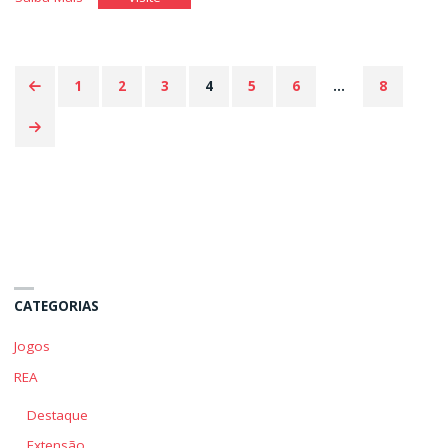
Estratégico"
Estratégico"
1
2
3
4
5
6
…
8
Paginação
de
posts
CATEGORIAS
Jogos
REA
Destaque
Extensão