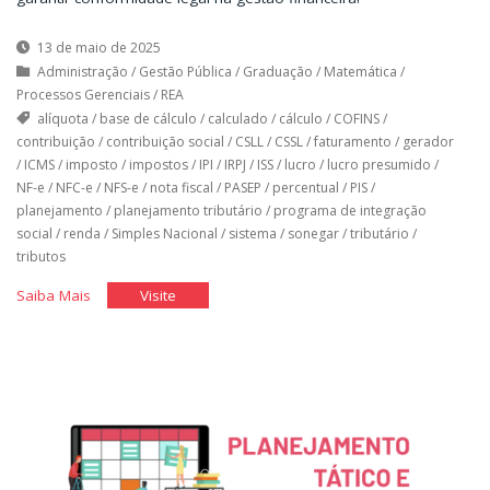
13 de maio de 2025
Administração
/
Gestão Pública
/
Graduação
/
Matemática
/
Processos Gerenciais
/
REA
alíquota
/
base de cálculo
/
calculado
/
cálculo
/
COFINS
/
contribuição
/
contribuição social
/
CSLL
/
CSSL
/
faturamento
/
gerador
/
ICMS
/
imposto
/
impostos
/
IPI
/
IRPJ
/
ISS
/
lucro
/
lucro presumido
/
NF-e
/
NFC-e
/
NFS-e
/
nota fiscal
/
PASEP
/
percentual
/
PIS
/
planejamento
/
planejamento tributário
/
programa de integração
social
/
renda
/
Simples Nacional
/
sistema
/
sonegar
/
tributário
/
tributos
"Planejamento
"Planejamento
Saiba Mais
Visite
Tributário"
Tributário"