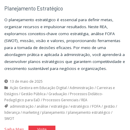
Planejamento Estratégico
O planejamento estratégico é essencial para definir metas,
organizar recursos e impulsionar resultados. Neste REA,
exploramos conceitos-chave como estratégia, análise FOFA
(SWOT), missão, visão e valores, proporcionando ferramentas
para a tomada de decisões eficazes. Por meio de uma
abordagem prática e aplicada à administração, você aprenderá a
desenvolver planos estratégicos que garantem competitividade e
crescimento sustentável para negócios e organizações.
13 de maio de 2025
Ação Gestora em Educação Digital
/
Administração
/
Carreiras e
Estágios
/
Gestão Pública
/
Graduação
/
Processos Didático-
Pedagógico para EaD
/
Processos Gerenciais
/
REA
administração
/
análise
/
estratégia
/
estratégico
/
FOFA
/
gestão
/
liderança
/
marketing
/
planejamento
/
planejamento estratégico
/
SWOT
"Planejamento
"Planejamento
Saiba Mais
Visite