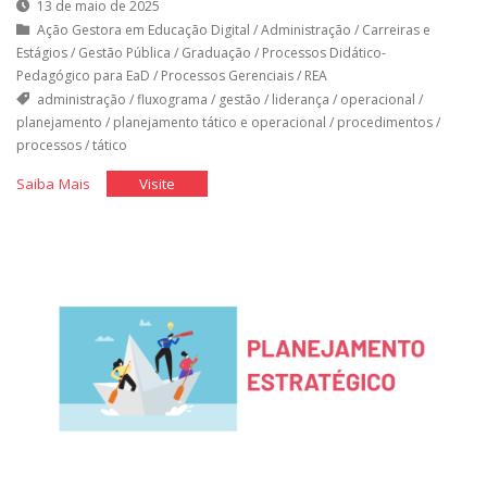
13 de maio de 2025
Ação Gestora em Educação Digital
/
Administração
/
Carreiras e
Estágios
/
Gestão Pública
/
Graduação
/
Processos Didático-
Pedagógico para EaD
/
Processos Gerenciais
/
REA
administração
/
fluxograma
/
gestão
/
liderança
/
operacional
/
planejamento
/
planejamento tático e operacional
/
procedimentos
/
processos
/
tático
"Planejamento
"Planejamento
Saiba Mais
Visite
Tático
Tático
e
e
Operacional"
Operacional"