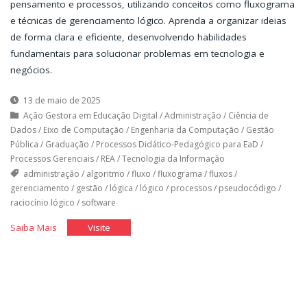
pensamento e processos, utilizando conceitos como fluxograma
e técnicas de gerenciamento lógico. Aprenda a organizar ideias
de forma clara e eficiente, desenvolvendo habilidades
fundamentais para solucionar problemas em tecnologia e
negócios.
13 de maio de 2025
Ação Gestora em Educação Digital
/
Administração
/
Ciência de
Dados
/
Eixo de Computação
/
Engenharia da Computação
/
Gestão
Pública
/
Graduação
/
Processos Didático-Pedagógico para EaD
/
Processos Gerenciais
/
REA
/
Tecnologia da Informação
administração
/
algoritmo
/
fluxo
/
fluxograma
/
fluxos
/
gerenciamento
/
gestão
/
lógica
/
lógico
/
processos
/
pseudocódigo
/
raciocínio lógico
/
software
"Raciocinando
"Raciocinando
Saiba Mais
Visite
a
a
Lógica"
Lógica"