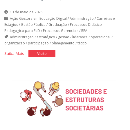
13 de maio de 2025
Ação Gestora em Educação Digital
/
Administração
/
Carreiras e
Estágios
/
Gestão Pública
/
Graduação
/
Processos Didático-
Pedagógico para EaD
/
Processos Gerenciais
/
REA
administração
/
estratégico
/
gestão
/
liderança
/
operacional
/
organização
/
participação
/
planejamento
/
tático
"Tipos
"Tipos
Saiba Mais
Visite
de
de
Planejamento"
Planejamento"