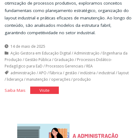
otimização de processos produtivos, exploramos conceitos
fundamentais como planejamento estratégico, organização do
layout industrial e práticas eficazes de manutenção. Ao longo do
conteúdo, são analisados modelos da estrutura fabril,
garantindo competitividade no setor industrial.
14 de maio de 2025
Ação Gestora em Educação Digital
/
Administração
/
Engenharia da
Produção
/
Gestão Pública
/
Graduação
/
Processos Didático-
Pedagógico para EaD
/
Processos Gerenciais
/
REA
administração
/
APO
/
fábrica
/
gestão
/
indústria
/
industrial
/
layout
/
liderança
/
manutenção
/
operações
/
produção
"A
"A
Saiba Mais
Visite
Administração
Administração
da
da
Produção
Produção
e
e
Operações
Operações
III"
III"