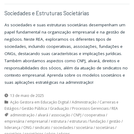
Sociedades e Estruturas Societárias
As sociedades e suas estruturas societárias desempenham um
papel fundamental na organização empresarial e na gestão de
negócios. Neste REA, exploramos os diferentes tipos de
sociedades, incluindo cooperativas, associações, fundações e
ONGs, destacando suas características e implicações jurídicas.
Também abordamos aspectos como CNPJ, alvará, direitos e
responsabilidades dos sócios, além da atuação de sindicatos no
contexto empresarial. Aprenda sobre os modelos societários e
suas aplicações estratégicas na administração!
13 de maio de 2025
Ação Gestora em Educação Digital
/
Administração
/
Carreiras e
Estágios
/
Gestão Pública
/
Graduação
/
Processos Gerenciais
/
REA
administração
/
alvará
/
associação
/
CNPJ
/
cooperativa
/
empresária
/
empresarial
/
estrutura
/
estruturas
/
fundação
/
gestão
/
liderança
/
ONG
/
sindicato
/
sociedades
/
societária
/
societárias
/
societário
/
societários
/
sócio
/
sócios