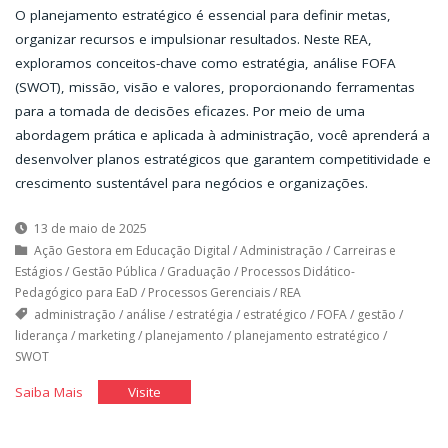
O planejamento estratégico é essencial para definir metas,
organizar recursos e impulsionar resultados. Neste REA,
exploramos conceitos-chave como estratégia, análise FOFA
(SWOT), missão, visão e valores, proporcionando ferramentas
para a tomada de decisões eficazes. Por meio de uma
abordagem prática e aplicada à administração, você aprenderá a
desenvolver planos estratégicos que garantem competitividade e
crescimento sustentável para negócios e organizações.
13 de maio de 2025
Ação Gestora em Educação Digital
/
Administração
/
Carreiras e
Estágios
/
Gestão Pública
/
Graduação
/
Processos Didático-
Pedagógico para EaD
/
Processos Gerenciais
/
REA
administração
/
análise
/
estratégia
/
estratégico
/
FOFA
/
gestão
/
liderança
/
marketing
/
planejamento
/
planejamento estratégico
/
SWOT
"Planejamento
"Planejamento
Saiba Mais
Visite
Estratégico"
Estratégico"