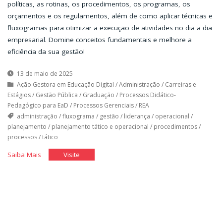
políticas, as rotinas, os procedimentos, os programas, os
orçamentos e os regulamentos, além de como aplicar técnicas e
fluxogramas para otimizar a execução de atividades no dia a dia
empresarial. Domine conceitos fundamentais e melhore a
eficiência da sua gestão!
13 de maio de 2025
Ação Gestora em Educação Digital
/
Administração
/
Carreiras e
Estágios
/
Gestão Pública
/
Graduação
/
Processos Didático-
Pedagógico para EaD
/
Processos Gerenciais
/
REA
administração
/
fluxograma
/
gestão
/
liderança
/
operacional
/
planejamento
/
planejamento tático e operacional
/
procedimentos
/
processos
/
tático
"Planejamento
"Planejamento
Saiba Mais
Visite
Tático
Tático
e
e
Operacional"
Operacional"