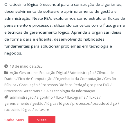
O raciocínio lógico é essencial para a construção de algoritmos,
desenvolvimento de software e aprimoramento de gestão e
administração. Neste REA, exploramos como estruturar fluxos de
pensamento e processos, utilizando conceitos como fluxograma
e técnicas de gerenciamento lógico. Aprenda a organizar ideias
de forma clara e eficiente, desenvolvendo habilidades
fundamentais para solucionar problemas em tecnologia e
negócios.
13 de maio de 2025
Ação Gestora em Educação Digital
/
Administração
/
Ciência de
Dados
/
Eixo de Computação
/
Engenharia da Computação
/
Gestão
Pública
/
Graduação
/
Processos Didático-Pedagógico para EaD
/
Processos Gerenciais
/
REA
/
Tecnologia da Informação
administração
/
algoritmo
/
fluxo
/
fluxograma
/
fluxos
/
gerenciamento
/
gestão
/
lógica
/
lógico
/
processos
/
pseudocódigo
/
raciocínio lógico
/
software
"Raciocinando
"Raciocinando
Saiba Mais
Visite
a
a