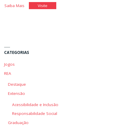
"A
"A
Saiba Mais
Visite
Administração
Administração
de
de
Estoques"
Estoques"
CATEGORIAS
Jogos
REA
Destaque
Extensão
Acessibilidade e Inclusão
Responsabilidade Social
Graduação