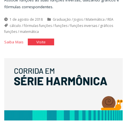
fórmulas correspondentes.
1 de agosto de 2018
Graduação
/
Jogos
/
Matemática
/
REA
cálculo
/
fórmulas funções
/
funções
/
funções inversas
/
gráficos
funções
/
matemática
"Funções
"Funções
Saiba Mais
Visite
inversas"
inversas"