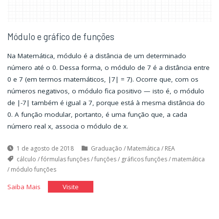
Módulo e gráfico de funções
Na Matemática, módulo é a distância de um determinado
número até o 0. Dessa forma, o módulo de 7 é a distância entre
0 e 7 (em termos matemáticos, |7| = 7). Ocorre que, com os
números negativos, o módulo fica positivo — isto é, o módulo
de |-7| também é igual a 7, porque está à mesma distância do
0. A função modular, portanto, é uma função que, a cada
número real x, associa o módulo de x.
1 de agosto de 2018
Graduação
/
Matemática
/
REA
cálculo
/
fórmulas funções
/
funções
/
gráficos funções
/
matemática
/
módulo funções
"Módulo
"Módulo
Saiba Mais
Visite
e
e
gráfico
gráfico