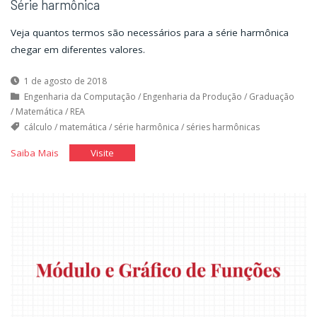
Série harmônica
Veja quantos termos são necessários para a série harmônica
chegar em diferentes valores.
1 de agosto de 2018
Engenharia da Computação
/
Engenharia da Produção
/
Graduação
/
Matemática
/
REA
cálculo
/
matemática
/
série harmônica
/
séries harmônicas
"Série
"Série
Saiba Mais
Visite
harmônica"
harmônica"