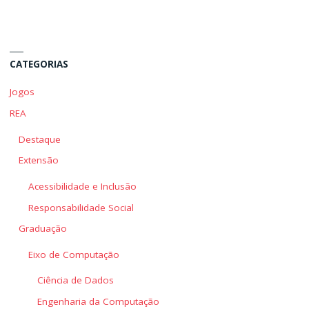
de
de
funções"
funções"
CATEGORIAS
Jogos
REA
Destaque
Extensão
Acessibilidade e Inclusão
Responsabilidade Social
Graduação
Eixo de Computação
Ciência de Dados
Engenharia da Computação