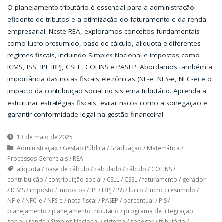
O planejamento tributário é essencial para a administração
eficiente de tributos e a otimização do faturamento e da renda
empresarial. Neste REA, exploramos conceitos fundamentais
como lucro presumido, base de cálculo, alíquota e diferentes
regimes fiscais, incluindo Simples Nacional e impostos como
ICMS, ISS, IPI, IRPJ, CSLL, COFINS e PASEP. Abordamos também a
importância das notas fiscais eletrônicas (NF-e, NFS-e, NFC-e) e o
impacto da contribuição social no sistema tributário. Aprenda a
estruturar estratégias fiscais, evitar riscos como a sonegação e
garantir conformidade legal na gestão financeira!
13 de maio de 2025
Administração
/
Gestão Pública
/
Graduação
/
Matemática
/
Processos Gerenciais
/
REA
alíquota
/
base de cálculo
/
calculado
/
cálculo
/
COFINS
/
contribuição
/
contribuição social
/
CSLL
/
CSSL
/
faturamento
/
gerador
/
ICMS
/
imposto
/
impostos
/
IPI
/
IRPJ
/
ISS
/
lucro
/
lucro presumido
/
NF-e
/
NFC-e
/
NFS-e
/
nota fiscal
/
PASEP
/
percentual
/
PIS
/
planejamento
/
planejamento tributário
/
programa de integração
social
/
renda
/
Simples Nacional
/
sistema
/
sonegar
/
tributário
/