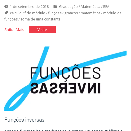
1 de setembro de 2018
Graduação
/
Matemática
/
REA
cálculo
/
f do módulo
/
funções
/
gráficos
/
matemática
/
módulo de
funções
/
soma de uma constante
"Biblioteca
"Biblioteca
Saiba Mais
Visite
de
de
funções"
funções"
Funções inversas
Associe funções às suas funções inversas, utilizando gráficos e