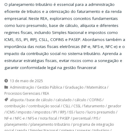
O planejamento tributário é essencial para a administração
eficiente de tributos e a otimização do faturamento e da renda
empresarial. Neste REA, exploramos conceitos fundamentais
como lucro presumido, base de cálculo, alíquota e diferentes
regimes fiscais, incluindo Simples Nacional e impostos como
ICMS, ISS, IPI, IRPJ, CSLL, COFINS e PASEP. Abordamos também a
importância das notas fiscais eletrônicas (NF-e, NFS-e, NFC-e) e o
impacto da contribuição social no sistema tributário. Aprenda a
estruturar estratégias fiscais, evitar riscos como a sonegação e
garantir conformidade legal na gestão financeira!
13 de maio de 2025
Administração
/
Gestão Pública
/
Graduação
/
Matemática
/
Processos Gerenciais
/
REA
alíquota
/
base de cálculo
/
calculado
/
cálculo
/
COFINS
/
contribuição
/
contribuição social
/
CSLL
/
CSSL
/
faturamento
/
gerador
/
ICMS
/
imposto
/
impostos
/
IPI
/
IRPJ
/
ISS
/
lucro
/
lucro presumido
/
NF-e
/
NFC-e
/
NFS-e
/
nota fiscal
/
PASEP
/
percentual
/
PIS
/
planejamento
/
planejamento tributário
/
programa de integração
social
/
renda
/
Simples Nacional
/
sistema
/
sonegar
/
tributário
/