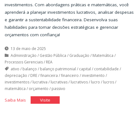
investimentos. Com abordagens práticas e matemáticas, você
aprenderá a planejar investimentos lucrativos, analisar despesas
e garantir a sustentabilidade financeira. Desenvolva suas
habilidades para tomar decisões estratégicas e gerenciar
orçamentos com confiança!
13 de maio de 2025
Administração
/
Gestão Pública
/
Graduação
/
Matemática
/
Processos Gerenciais
/
REA
ativo
/
balanço
/
balanço patrimonial
/
capital
/
contabilidade
/
depreciação
/
DRE
/
financeira
/
financeiro
/
investimento
/
investimentos
/
lucrativa
/
lucrativas
/
lucrativos
/
lucro
/
lucros
/
matemática
/
orçamento
/
passivo
"Orçamento
"Orçamento
Saiba Mais
Visite
Financeiro
Financeiro
I"
I"