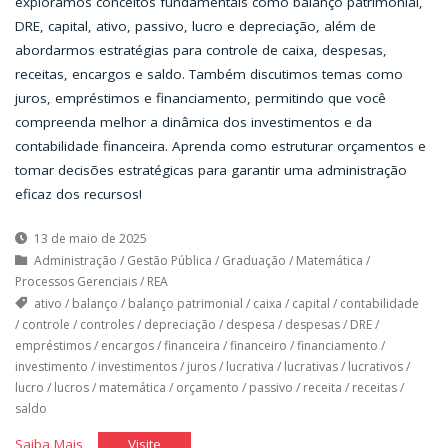
exploramos conceitos fundamentais como balanço patrimonial,
DRE, capital, ativo, passivo, lucro e depreciação, além de
abordarmos estratégias para controle de caixa, despesas,
receitas, encargos e saldo. Também discutimos temas como
juros, empréstimos e financiamento, permitindo que você
compreenda melhor a dinâmica dos investimentos e da
contabilidade financeira. Aprenda como estruturar orçamentos e
tomar decisões estratégicas para garantir uma administração
eficaz dos recursos!
13 de maio de 2025
Administração
/
Gestão Pública
/
Graduação
/
Matemática
/
Processos Gerenciais
/
REA
ativo
/
balanço
/
balanço patrimonial
/
caixa
/
capital
/
contabilidade
/
controle
/
controles
/
depreciação
/
despesa
/
despesas
/
DRE
/
empréstimos
/
encargos
/
financeira
/
financeiro
/
financiamento
/
investimento
/
investimentos
/
juros
/
lucrativa
/
lucrativas
/
lucrativos
/
lucro
/
lucros
/
matemática
/
orçamento
/
passivo
/
receita
/
receitas
/
saldo
"Orçamento
"Orçamento
Saiba Mais
Visite