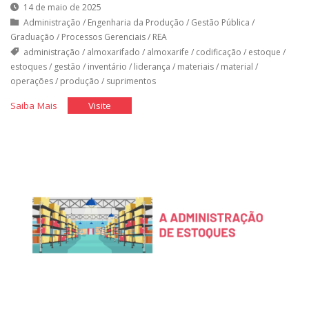
14 de maio de 2025
Administração
/
Engenharia da Produção
/
Gestão Pública
/
Graduação
/
Processos Gerenciais
/
REA
administração
/
almoxarifado
/
almoxarife
/
codificação
/
estoque
/
estoques
/
gestão
/
inventário
/
liderança
/
materiais
/
material
/
operações
/
produção
/
suprimentos
"A
"A
Saiba Mais
Visite
Administração
Administração
de
de
Materiais"
Materiais"