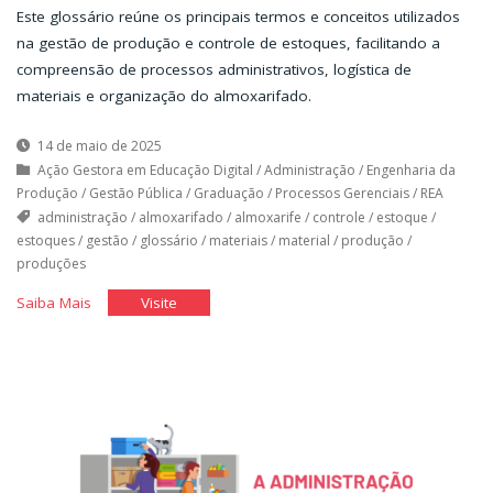
Este glossário reúne os principais termos e conceitos utilizados
na gestão de produção e controle de estoques, facilitando a
compreensão de processos administrativos, logística de
materiais e organização do almoxarifado.
14 de maio de 2025
Ação Gestora em Educação Digital
/
Administração
/
Engenharia da
Produção
/
Gestão Pública
/
Graduação
/
Processos Gerenciais
/
REA
administração
/
almoxarifado
/
almoxarife
/
controle
/
estoque
/
estoques
/
gestão
/
glossário
/
materiais
/
material
/
produção
/
produções
"Glossário
"Glossário
Saiba Mais
Visite
de
de
Controle
Controle
de
de
Produção
Produção
e
e
Estoques"
Estoques"