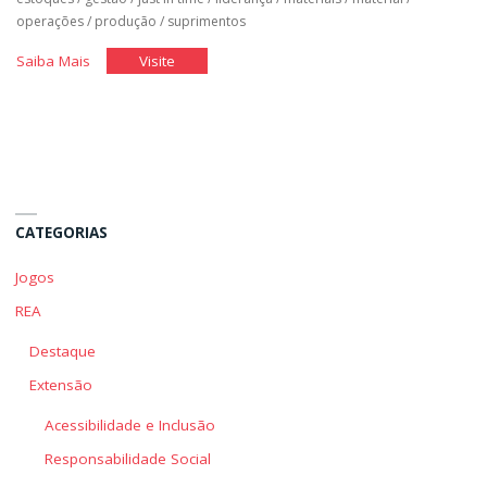
operações
/
produção
/
suprimentos
"A
"A
Saiba Mais
Visite
Administração
Administração
de
de
Estoques"
Estoques"
CATEGORIAS
Jogos
REA
Destaque
Extensão
Acessibilidade e Inclusão
Responsabilidade Social