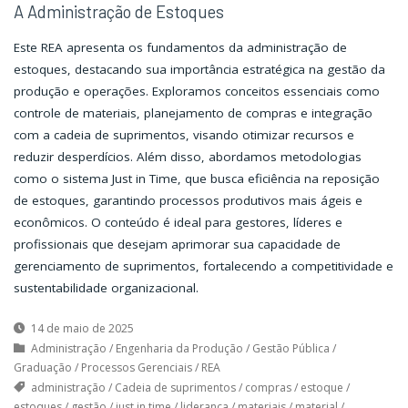
A Administração de Estoques
Este REA apresenta os fundamentos da administração de
estoques, destacando sua importância estratégica na gestão da
produção e operações. Exploramos conceitos essenciais como
controle de materiais, planejamento de compras e integração
com a cadeia de suprimentos, visando otimizar recursos e
reduzir desperdícios. Além disso, abordamos metodologias
como o sistema Just in Time, que busca eficiência na reposição
de estoques, garantindo processos produtivos mais ágeis e
econômicos. O conteúdo é ideal para gestores, líderes e
profissionais que desejam aprimorar sua capacidade de
gerenciamento de suprimentos, fortalecendo a competitividade e
sustentabilidade organizacional.
14 de maio de 2025
Administração
/
Engenharia da Produção
/
Gestão Pública
/
Graduação
/
Processos Gerenciais
/
REA
administração
/
Cadeia de suprimentos
/
compras
/
estoque
/
estoques
/
gestão
/
just in time
/
liderança
/
materiais
/
material
/