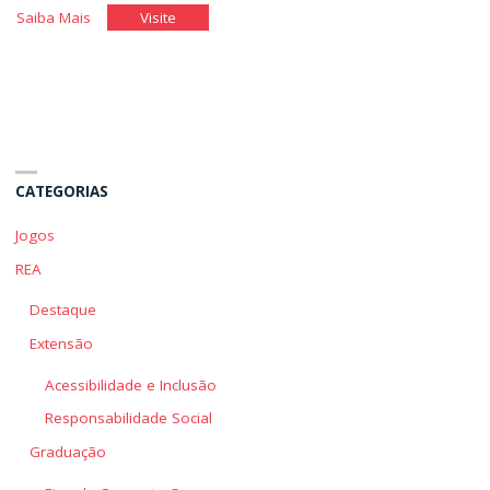
"Planejamento
"Planejamento
Saiba Mais
Visite
Tático
Tático
e
e
Operacional"
Operacional"
CATEGORIAS
Jogos
REA
Destaque
Extensão
Acessibilidade e Inclusão
Responsabilidade Social
Graduação