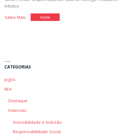
tributos
"Planejamento
"Planejamento
Saiba Mais
Visite
Tributário"
Tributário"
CATEGORIAS
Jogos
REA
Destaque
Extensão
Acessibilidade e Inclusão
Responsabilidade Social