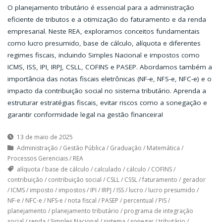
O planejamento tributário é essencial para a administração
eficiente de tributos e a otimização do faturamento e da renda
empresarial. Neste REA, exploramos conceitos fundamentais
como lucro presumido, base de cálculo, alíquota e diferentes
regimes fiscais, incluindo Simples Nacional e impostos como
ICMS, ISS, IPI, IRPJ, CSLL, COFINS e PASEP. Abordamos também a
importância das notas fiscais eletrônicas (NF-e, NFS-e, NFC-e) e o
impacto da contribuição social no sistema tributário. Aprenda a
estruturar estratégias fiscais, evitar riscos como a sonegação e
garantir conformidade legal na gestão financeira!
13 de maio de 2025
Administração
/
Gestão Pública
/
Graduação
/
Matemática
/
Processos Gerenciais
/
REA
alíquota
/
base de cálculo
/
calculado
/
cálculo
/
COFINS
/
contribuição
/
contribuição social
/
CSLL
/
CSSL
/
faturamento
/
gerador
/
ICMS
/
imposto
/
impostos
/
IPI
/
IRPJ
/
ISS
/
lucro
/
lucro presumido
/
NF-e
/
NFC-e
/
NFS-e
/
nota fiscal
/
PASEP
/
percentual
/
PIS
/
planejamento
/
planejamento tributário
/
programa de integração
social
/
renda
/
Simples Nacional
/
sistema
/
sonegar
/
tributário
/