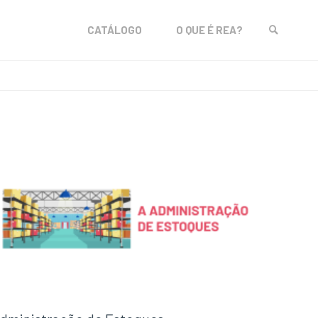
Skip
CATÁLOGO
O QUE É REA?
to
SEARCH
content