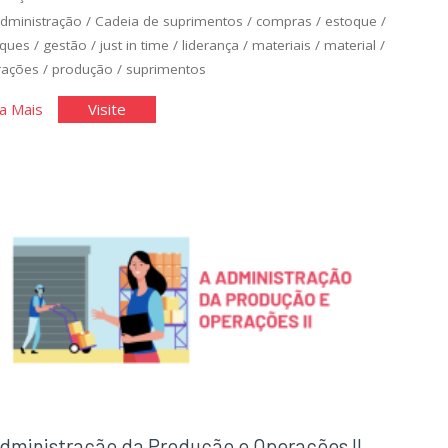
dministração
/
Cadeia de suprimentos
/
compras
/
estoque
/
oques
/
gestão
/
just in time
/
liderança
/
materiais
/
material
/
rações
/
produção
/
suprimentos
"A
"A
a Mais
Visite
Administração
Administração
de
de
Estoques"
Estoques"
dministração da Produção e Operações II