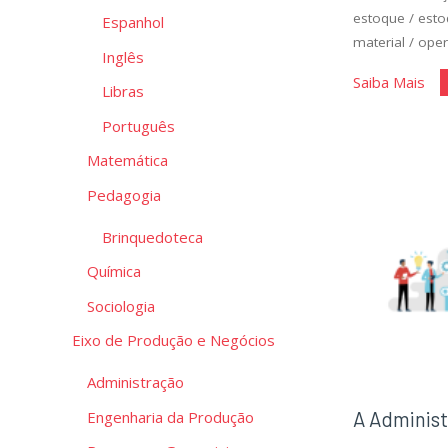
estoque
/
esto
Espanhol
material
/
oper
Inglês
"A
Saiba Mais
Libras
Adm
Português
de
Matemática
Mat
Pedagogia
Brinquedoteca
Química
Sociologia
Eixo de Produção e Negócios
Administração
A Administ
Engenharia da Produção