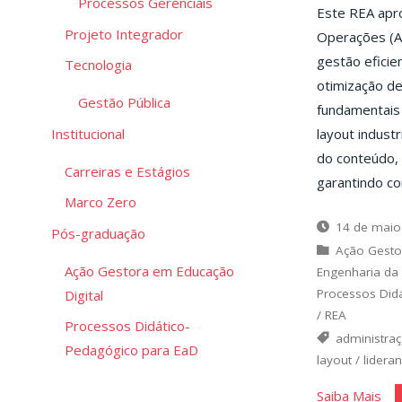
Processos Gerenciais
Este REA apr
Projeto Integrador
Operações (A
gestão eficien
Tecnologia
otimização d
Gestão Pública
fundamentais
layout indust
Institucional
do conteúdo, 
Carreiras e Estágios
garantindo co
Marco Zero
14 de maio
Pós-graduação
Ação Gesto
Ação Gestora em Educação
Engenharia da
Processos Did
Digital
/
REA
Processos Didático-
administra
Pedagógico para EaD
layout
/
lidera
"A
Saiba Mais