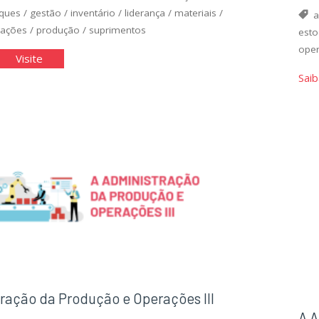
ques
/
gestão
/
inventário
/
liderança
/
materiais
/
a
ações
/
produção
/
suprimentos
est
ope
"A
Visite
inistração
Administração
Saib
de
eriais"
Materiais"
ração da Produção e Operações III
A A