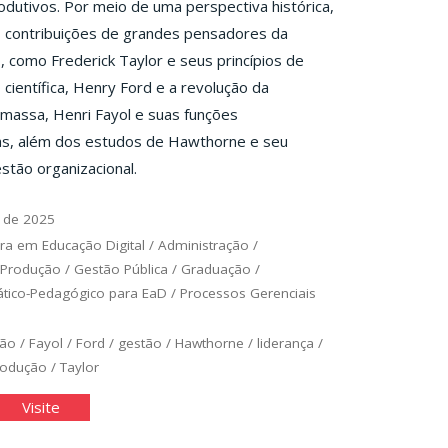
dutivos. Por meio de uma perspectiva histórica,
s contribuições de grandes pensadores da
, como Frederick Taylor e seus princípios de
 científica, Henry Ford e a revolução da
massa, Henri Fayol e suas funções
vas, além dos estudos de Hawthorne e seu
stão organizacional.
 de 2025
ra em Educação Digital
/
Administração
/
 Produção
/
Gestão Pública
/
Graduação
/
ático-Pedagógico para EaD
/
Processos Gerenciais
ção
/
Fayol
/
Ford
/
gestão
/
Hawthorne
/
liderança
/
rodução
/
Taylor
"A
Visite
inistração
Administração