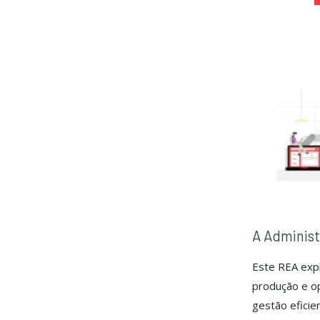
Adm
da
Pr
e
Op
III"
A Administ
Este REA exp
produção e o
gestão eficie