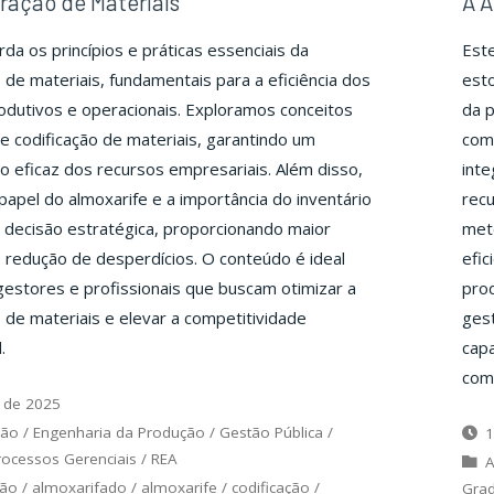
ração de Materiais
A A
da os princípios e práticas essenciais da
Est
 de materiais, fundamentais para a eficiência dos
est
dutivos e operacionais. Exploramos conceitos
da 
 codificação de materiais, garantindo um
com
 eficaz dos recursos empresariais. Além disso,
inte
papel do almoxarife e a importância do inventário
recu
decisão estratégica, proporcionando maior
meto
 redução de desperdícios. O conteúdo é ideal
efic
 gestores e profissionais que buscam otimizar a
prod
 de materiais e elevar a competitividade
gest
.
cap
comp
 de 2025
ção
/
Engenharia da Produção
/
Gestão Pública
/
1
rocessos Gerenciais
/
REA
A
ção
/
almoxarifado
/
almoxarife
/
codificação
/
Gra