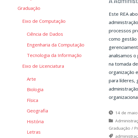
A Administ
Graduação
Este REA abor
Eixo de Computação
administração
processos pro
Ciência de Dados
como gestão e
Engenharia da Computação
gerenciamento
Tecnologia da Informação
analisamos o 
na tomada de 
Eixo de Licenciatura
organização e
Arte
para líderes,
administração
Biologia
organizacional
Física
Geografia
14 de maio
Administra
História
Graduação
/
P
Letras
administra