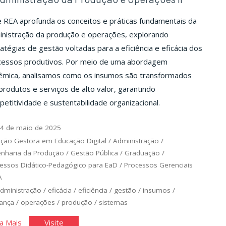
 REA aprofunda os conceitos e práticas fundamentais da
inistração da produção e operações, explorando
atégias de gestão voltadas para a eficiência e eficácia dos
cessos produtivos. Por meio de uma abordagem
têmica, analisamos como os insumos são transformados
rodutos e serviços de alto valor, garantindo
etitividade e sustentabilidade organizacional.
4 de maio de 2025
ção Gestora em Educação Digital
/
Administração
/
nharia da Produção
/
Gestão Pública
/
Graduação
/
essos Didático-Pedagógico para EaD
/
Processos Gerenciais
A
dministração
/
eficácia
/
eficiência
/
gestão
/
insumos
/
rança
/
operações
/
produção
/
sistemas
"A
"A
a Mais
Visite