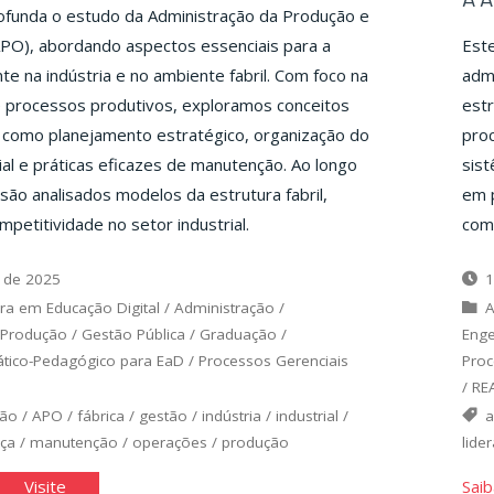
ofunda o estudo da Administração da Produção e
PO), abordando aspectos essenciais para a
Este
te na indústria e no ambiente fabril. Com foco na
adm
e processos produtivos, exploramos conceitos
estr
 como planejamento estratégico, organização do
pro
rial e práticas eficazes de manutenção. Ao longo
sis
são analisados modelos da estrutura fabril,
em p
mpetitividade no setor industrial.
comp
 de 2025
1
ra em Educação Digital
/
Administração
/
A
 Produção
/
Gestão Pública
/
Graduação
/
Enge
ático-Pedagógico para EaD
/
Processos Gerenciais
Proc
/
RE
ção
/
APO
/
fábrica
/
gestão
/
indústria
/
industrial
/
a
nça
/
manutenção
/
operações
/
produção
lide
"A
Visite
Saib