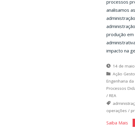
processos pro
analisamos a
administração
administração
produção em 
administrati
impacto na ge
14 de maio
Ação Gesto
Engenharia da
Processos Did
/
REA
administra
operações
/
p
"A
Saiba Mais
Adm