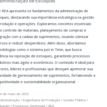
dministração de Estoques
e REA apresenta os fundamentos da administração de
oques, destacando sua importância estratégica na gestão
produção e operações. Exploramos conceitos essenciais
o controle de materiais, planejamento de compras e
gração com a cadeia de suprimentos, visando otimizar
rsos e reduzir desperdícios. Além disso, abordamos
dologias como o sistema Just in Time, que busca
iência na reposição de estoques, garantindo processos
utivos mais ágeis e econômicos. O conteúdo é ideal para
ores, líderes e profissionais que desejam aprimorar sua
acidade de gerenciamento de suprimentos, fortalecendo a
etitividade e sustentabilidade organizacional.
4 de maio de 2025
dministração
/
Engenharia da Produção
/
Gestão Pública
/
duação
/
Processos Gerenciais
/
REA