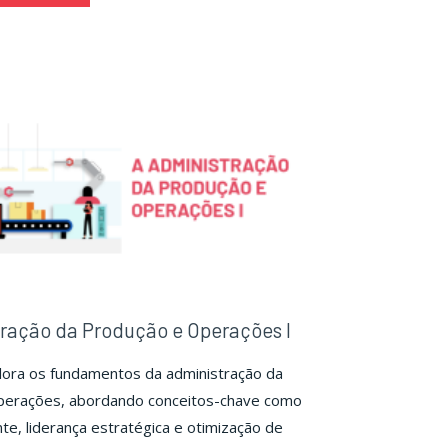
inistração
Administração
da
odução
Produção
e
erações
Operações
III"
ração da Produção e Operações I
lora os fundamentos da administração da
perações, abordando conceitos-chave como
nte, liderança estratégica e otimização de