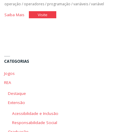
operação
/
operadores
/
programação
/
variáveis
/
variável
"Desenvolvendo
"Desenvolvendo
Saiba Mais
Visite
a
a
Lógica"
Lógica"
CATEGORIAS
Jogos
REA
Destaque
Extensão
Acessibilidade e Inclusão
Responsabilidade Social
Graduação