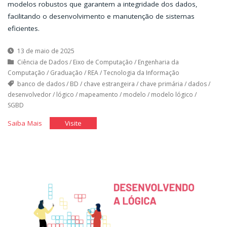
modelos robustos que garantem a integridade dos dados,
facilitando o desenvolvimento e manutenção de sistemas
eficientes.
13 de maio de 2025
Ciência de Dados
/
Eixo de Computação
/
Engenharia da
Computação
/
Graduação
/
REA
/
Tecnologia da Informação
banco de dados
/
BD
/
chave estrangeira
/
chave primária
/
dados
/
desenvolvedor
/
lógico
/
mapeamento
/
modelo
/
modelo lógico
/
SGBD
"Modelo
"Modelo
Saiba Mais
Visite
Lógico
Lógico
de
de
Banco
Banco
de
de
Dados"
Dados"