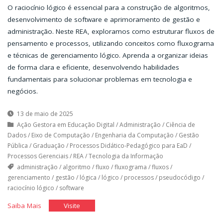
O raciocínio lógico é essencial para a construção de algoritmos,
desenvolvimento de software e aprimoramento de gestão e
administração. Neste REA, exploramos como estruturar fluxos de
pensamento e processos, utilizando conceitos como fluxograma
e técnicas de gerenciamento lógico. Aprenda a organizar ideias
de forma clara e eficiente, desenvolvendo habilidades
fundamentais para solucionar problemas em tecnologia e
negócios.
13 de maio de 2025
Ação Gestora em Educação Digital
/
Administração
/
Ciência de
Dados
/
Eixo de Computação
/
Engenharia da Computação
/
Gestão
Pública
/
Graduação
/
Processos Didático-Pedagógico para EaD
/
Processos Gerenciais
/
REA
/
Tecnologia da Informação
administração
/
algoritmo
/
fluxo
/
fluxograma
/
fluxos
/
gerenciamento
/
gestão
/
lógica
/
lógico
/
processos
/
pseudocódigo
/
raciocínio lógico
/
software
"Raciocinando
"Raciocinando
Saiba Mais
Visite
a
a