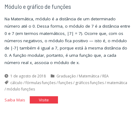
Módulo e gráfico de funções
Na Matemática, módulo é a distância de um determinado
número até o 0. Dessa forma, o módulo de 7 é a distância entre
0 e 7 (em termos matemáticos, |7| = 7). Ocorre que, com os
números negativos, o módulo fica positivo — isto é, o módulo
de |-7| também é igual a 7, porque está à mesma distância do
0. A função modular, portanto, é uma função que, a cada
número real x, associa o módulo de x.
1 de agosto de 2018
Graduação
/
Matemática
/
REA
cálculo
/
fórmulas funções
/
funções
/
gráficos funções
/
matemática
/
módulo funções
"Módulo
"Módulo
Saiba Mais
Visite
e
e
gráfico
gráfico
de
de
funções"
funções"