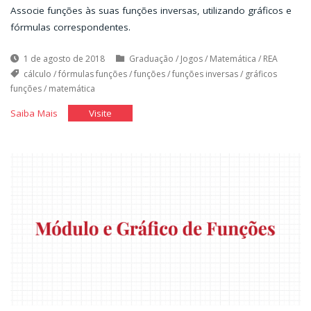
Associe funções às suas funções inversas, utilizando gráficos e
fórmulas correspondentes.
1 de agosto de 2018
Graduação
/
Jogos
/
Matemática
/
REA
cálculo
/
fórmulas funções
/
funções
/
funções inversas
/
gráficos
funções
/
matemática
"Funções
"Funções
Saiba Mais
Visite
inversas"
inversas"