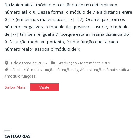
Na Matemática, módulo é a distância de um determinado
número até o 0. Dessa forma, o módulo de 7 é a distância entre
0 e 7 (em termos matemáticos, |7| = 7). Ocorre que, com os
números negativos, o módulo fica positivo — isto é, o módulo
de |-7| também é igual a 7, porque está à mesma distância do
0. A função modular, portanto, é uma função que, a cada
número real x, associa o módulo de x.
1 de agosto de 2018
Graduação
/
Matemática
/
REA
cálculo
/
fórmulas funções
/
funções
/
gráficos funções
/
matemática
/
módulo funções
"Módulo
"Módulo
Saiba Mais
Visite
e
e
gráfico
gráfico
de
de
funções"
funções"
CATEGORIAS