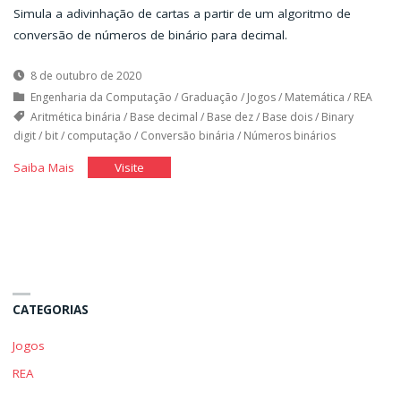
Simula a adivinhação de cartas a partir de um algoritmo de
conversão de números de binário para decimal.
8 de outubro de 2020
Engenharia da Computação
/
Graduação
/
Jogos
/
Matemática
/
REA
Aritmética binária
/
Base decimal
/
Base dez
/
Base dois
/
Binary
digit
/
bit
/
computação
/
Conversão binária
/
Números binários
"Magia
"Magia
Saiba Mais
Visite
Cigana"
Cigana"
CATEGORIAS
Jogos
REA