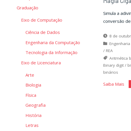
Magia Cig
Graduação
Simula a adiv
Eixo de Computação
conversão de 
Ciência de Dados
8 de outub
Engenharia da Computação
Engenharia
/
REA
Tecnologia da Informação
Aritmética b
Eixo de Licenciatura
Binary digit
/
bi
binários
Arte
"Ma
Saiba Mais
Biologia
Cig
Física
Geografia
História
Letras