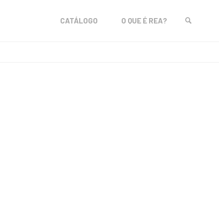
Skip
CATÁLOGO
O QUE É REA?
to
SEARCH
content