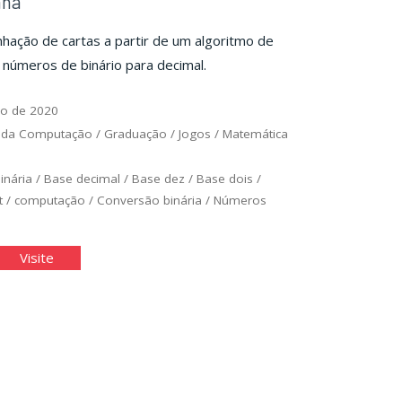
ana
inhação de cartas a partir de um algoritmo de
números de binário para decimal.
ro de 2020
 da Computação
/
Graduação
/
Jogos
/
Matemática
inária
/
Base decimal
/
Base dez
/
Base dois
/
t
/
computação
/
Conversão binária
/
Números
gia
"Magia
Visite
ana"
Cigana"