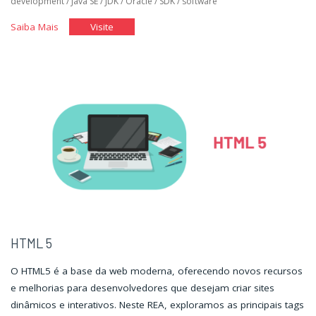
development
/
Java SE
/
JDK
/
Oracle
/
SDK
/
software
"Instalação
"Instalação
Saiba Mais
Visite
do
do
Android
Android
Studio"
Studio"
HTML 5
O HTML5 é a base da web moderna, oferecendo novos recursos
e melhorias para desenvolvedores que desejam criar sites
dinâmicos e interativos. Neste REA, exploramos as principais tags