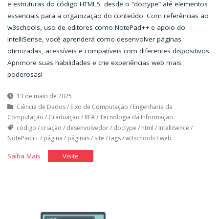
e estruturas do código HTML5, desde o “doctype” até elementos
essenciais para a organização do conteúdo. Com referências ao
w3schools, uso de editores como NotePad++ e apoio do
IntelliSense, você aprenderá como desenvolver páginas
otimizadas, acessíveis e compatíveis com diferentes dispositivos.
Aprimore suas habilidades e crie experiências web mais
poderosas!
13 de maio de 2025
Ciência de Dados
/
Eixo de Computação
/
Engenharia da
Computação
/
Graduação
/
REA
/
Tecnologia da Informação
código
/
criação
/
desenvolvedor
/
doctype
/
html
/
IntelliSence
/
NotePad++
/
página
/
páginas
/
site
/
tags
/
w3schools
/
web
"HTML
"HTML
Saiba Mais
Visite
5"
5"