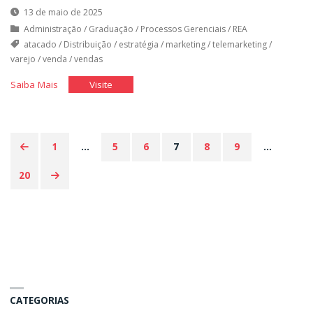
13 de maio de 2025
Administração
/
Graduação
/
Processos Gerenciais
/
REA
atacado
/
Distribuição
/
estratégia
/
marketing
/
telemarketing
/
varejo
/
venda
/
vendas
"Estratégia
"Estratégia
Saiba Mais
Visite
de
de
Vendas
Vendas
e
e
1
…
5
6
7
8
9
…
Distribuição"
Distribuição"
Paginação
20
de
posts
CATEGORIAS