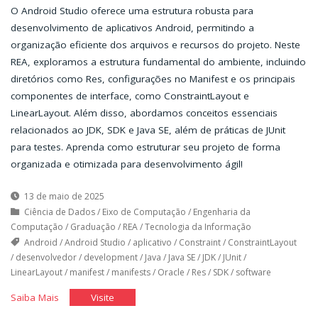
O Android Studio oferece uma estrutura robusta para
desenvolvimento de aplicativos Android, permitindo a
organização eficiente dos arquivos e recursos do projeto. Neste
REA, exploramos a estrutura fundamental do ambiente, incluindo
diretórios como Res, configurações no Manifest e os principais
componentes de interface, como ConstraintLayout e
LinearLayout. Além disso, abordamos conceitos essenciais
relacionados ao JDK, SDK e Java SE, além de práticas de JUnit
para testes. Aprenda como estruturar seu projeto de forma
organizada e otimizada para desenvolvimento ágil!
13 de maio de 2025
Ciência de Dados
/
Eixo de Computação
/
Engenharia da
Computação
/
Graduação
/
REA
/
Tecnologia da Informação
Android
/
Android Studio
/
aplicativo
/
Constraint
/
ConstraintLayout
/
desenvolvedor
/
development
/
Java
/
Java SE
/
JDK
/
JUnit
/
LinearLayout
/
manifest
/
manifests
/
Oracle
/
Res
/
SDK
/
software
"Layout
"Layout
Saiba Mais
Visite
e
e