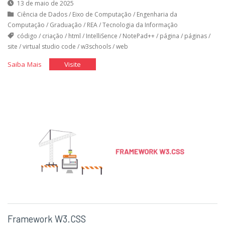
13 de maio de 2025
Ciência de Dados
/
Eixo de Computação
/
Engenharia da
Computação
/
Graduação
/
REA
/
Tecnologia da Informação
código
/
criação
/
html
/
IntelliSence
/
NotePad++
/
página
/
páginas
/
site
/
virtual studio code
/
w3schools
/
web
"HTML"
"HTML"
Saiba Mais
Visite
Framework W3.CSS