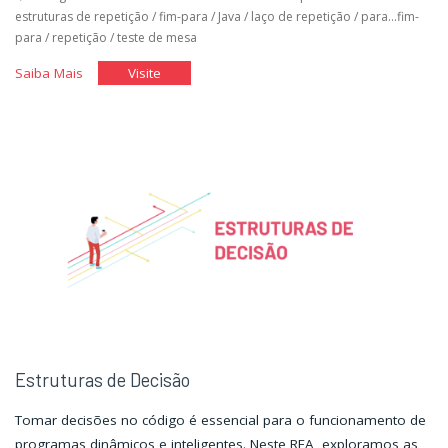
estruturas de repetição
/
fim-para
/
Java
/
laço de repetição
/
para...fim-
para
/
repetição
/
teste de mesa
"Estruturas
"Estruturas
Saiba Mais
Visite
de
de
Repetição
Repetição
I"
I"
Estruturas de Decisão
Tomar decisões no código é essencial para o funcionamento de
programas dinâmicos e inteligentes. Neste REA, exploramos as