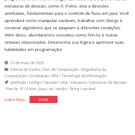
estruturas de decisão, como if, if-else, else e decisões
aninhadas, fundamentais para o controle de fluxo em Java. Você
aprenderá como manipular variáveis, trabalhar com Strings e
construir algoritmos que se adaptam a diferentes condições.
Além disso, abordaremos conceitos como Fim-Se e outras
sintaxes relacionadas. Desenvolva sua lógica e aprimore suas
habilidades em programação!
13 de maio de 2025
Ciência de Dados
/
Eixo de Computação
/
Engenharia da
Computação
/
Graduação
/
REA
/
Tecnologia da Informação
aninhada
/
código
/
decisão
/
else
/
estrutura
/
estruturas de decisão
/
Fim-Se
/
if
/
if-else
/
Java
/
se
/
senão
/
String
/
variável
"Estruturas
"Estruturas
Saiba Mais
Visite
de
de
Decisão"
Decisão"