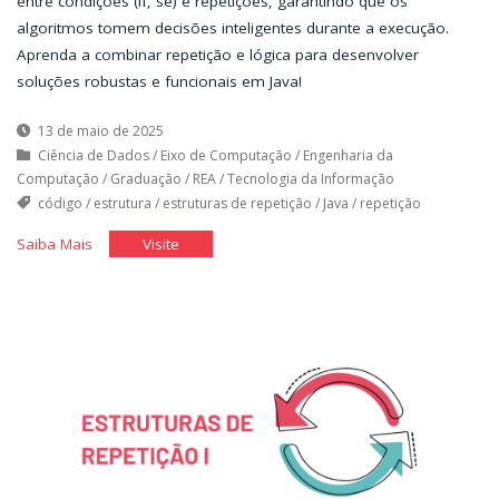
entre condições (if, se) e repetições, garantindo que os
algoritmos tomem decisões inteligentes durante a execução.
Aprenda a combinar repetição e lógica para desenvolver
soluções robustas e funcionais em Java!
13 de maio de 2025
Ciência de Dados
/
Eixo de Computação
/
Engenharia da
Computação
/
Graduação
/
REA
/
Tecnologia da Informação
código
/
estrutura
/
estruturas de repetição
/
Java
/
repetição
"Estruturas
"Estruturas
Saiba Mais
Visite
de
de
Repetição
Repetição
II"
II"