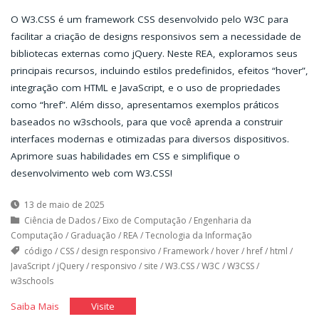
O W3.CSS é um framework CSS desenvolvido pelo W3C para
facilitar a criação de designs responsivos sem a necessidade de
bibliotecas externas como jQuery. Neste REA, exploramos seus
principais recursos, incluindo estilos predefinidos, efeitos “hover”,
integração com HTML e JavaScript, e o uso de propriedades
como “href”. Além disso, apresentamos exemplos práticos
baseados no w3schools, para que você aprenda a construir
interfaces modernas e otimizadas para diversos dispositivos.
Aprimore suas habilidades em CSS e simplifique o
desenvolvimento web com W3.CSS!
13 de maio de 2025
Ciência de Dados
/
Eixo de Computação
/
Engenharia da
Computação
/
Graduação
/
REA
/
Tecnologia da Informação
código
/
CSS
/
design responsivo
/
Framework
/
hover
/
href
/
html
/
JavaScript
/
jQuery
/
responsivo
/
site
/
W3.CSS
/
W3C
/
W3CSS
/
w3schools
"Framework
"Framework
Saiba Mais
Visite