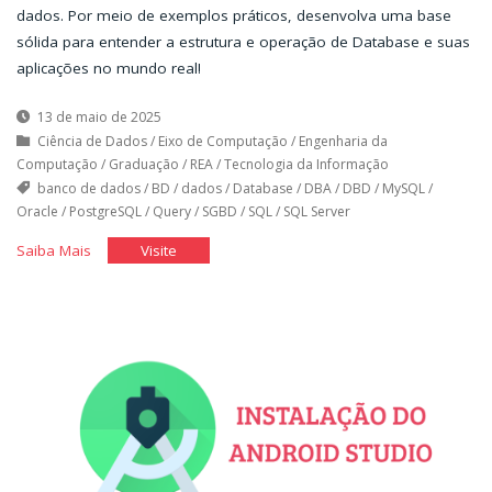
dados. Por meio de exemplos práticos, desenvolva uma base
sólida para entender a estrutura e operação de Database e suas
aplicações no mundo real!
13 de maio de 2025
Ciência de Dados
/
Eixo de Computação
/
Engenharia da
Computação
/
Graduação
/
REA
/
Tecnologia da Informação
banco de dados
/
BD
/
dados
/
Database
/
DBA
/
DBD
/
MySQL
/
Oracle
/
PostgreSQL
/
Query
/
SGBD
/
SQL
/
SQL Server
"Introdução
"Introdução
Saiba Mais
Visite
ao
ao
Banco
Banco
de
de
Dados"
Dados"