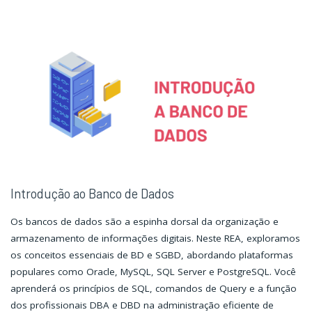
Estrutura
Estrutura
do
do
Projeto
Projeto
no
no
Android
Android
Studio"
Studio"
Introdução ao Banco de Dados
Os bancos de dados são a espinha dorsal da organização e
armazenamento de informações digitais. Neste REA, exploramos
os conceitos essenciais de BD e SGBD, abordando plataformas
populares como Oracle, MySQL, SQL Server e PostgreSQL. Você
aprenderá os princípios de SQL, comandos de Query e a função
dos profissionais DBA e DBD na administração eficiente de