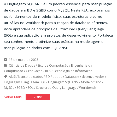
A Linguagem SQL ANSI é um padrão essencial para manipulação
de dados em BD e SGBD como MySQL. Neste REA, exploramos
os fundamentos do modelo físico, suas estruturas e como
utilizá-las no Workbench para a criação de database eficientes.
Você aprenderá os princípios da Structured Query Language
(SQL) e sua aplicação em projetos de desenvolvimento. Fortaleça
seu conhecimento e otimize suas práticas na modelagem e
manipulação de dados com SQL ANSI!
13 de maio de 2025
Ciência de Dados
/
Eixo de Computação
/
Engenharia da
Computação
/
Graduação
/
REA
/
Tecnologia da Informação
ANSI
/
banco de dados
/
BD
/
dados
/
Database
/
desenvolvedor
/
Linguagem
/
Linguagem SQL
/
Linguagem SQL ANSI
/
Modelo físico
/
MySQL
/
SGBD
/
SQL
/
Structured Query Language
/
Workbench
"Modelo
"Modelo
Saiba Mais
Visite
Físico:
Físico:
Linguagem
Linguagem
SQL
SQL