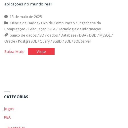
aplicações no mundo real!
13 de maio de 2025
Ciência de Dados
/
Eixo de Computação
/
Engenharia da
Computação
/
Graduação
/
REA
/
Tecnologia da Informação
banco de dados
/
BD
/
dados
/
Database
/
DBA
/
DBD
/
MySQL
/
Oracle
/
PostgreSQL
/
Query
/
SGBD
/
SQL
/
SQL Server
"Introdução
"Introdução
Saiba Mais
Visite
ao
ao
Banco
Banco
de
de
Dados"
Dados"
CATEGORIAS
Jogos
REA
Destaque