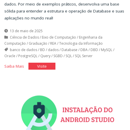
dados. Por meio de exemplos práticos, desenvolva uma base
sólida para entender a estrutura e operação de Database e suas
aplicações no mundo real!
13 de maio de 2025
Ciência de Dados
/
Eixo de Computação
/
Engenharia da
Computação
/
Graduação
/
REA
/
Tecnologia da Informação
banco de dados
/
BD
/
dados
/
Database
/
DBA
/
DBD
/
MySQL
/
Oracle
/
PostgreSQL
/
Query
/
SGBD
/
SQL
/
SQL Server
"Introdução
"Introdução
Saiba Mais
Visite
ao
ao
Banco
Banco
de
de
Dados"
Dados"