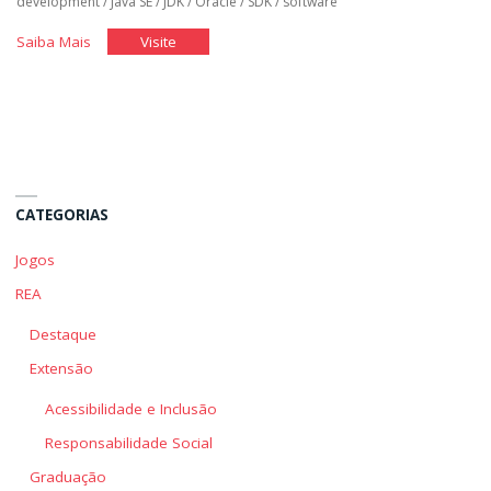
development
/
Java SE
/
JDK
/
Oracle
/
SDK
/
software
"Instalação
"Instalação
Saiba Mais
Visite
do
do
Android
Android
Studio"
Studio"
CATEGORIAS
Jogos
REA
Destaque
Extensão
Acessibilidade e Inclusão
Responsabilidade Social
Graduação