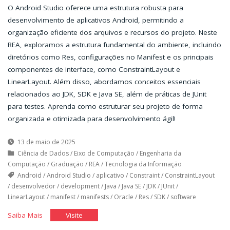
O Android Studio oferece uma estrutura robusta para
desenvolvimento de aplicativos Android, permitindo a
organização eficiente dos arquivos e recursos do projeto. Neste
REA, exploramos a estrutura fundamental do ambiente, incluindo
diretórios como Res, configurações no Manifest e os principais
componentes de interface, como ConstraintLayout e
LinearLayout. Além disso, abordamos conceitos essenciais
relacionados ao JDK, SDK e Java SE, além de práticas de JUnit
para testes. Aprenda como estruturar seu projeto de forma
organizada e otimizada para desenvolvimento ágil!
13 de maio de 2025
Ciência de Dados
/
Eixo de Computação
/
Engenharia da
Computação
/
Graduação
/
REA
/
Tecnologia da Informação
Android
/
Android Studio
/
aplicativo
/
Constraint
/
ConstraintLayout
/
desenvolvedor
/
development
/
Java
/
Java SE
/
JDK
/
JUnit
/
LinearLayout
/
manifest
/
manifests
/
Oracle
/
Res
/
SDK
/
software
"Layout
"Layout
Saiba Mais
Visite
e
e