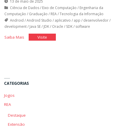
13 de maio de 2025
Ciência de Dados
/
Eixo de Computação
/
Engenharia da
Computação
/
Graduação
/
REA
/
Tecnologia da Informação
Android
/
Android Studio
/
aplicativo
/
app
/
desenvolvedor
/
development
/
Java SE
/
JDK
/
Oracle
/
SDK
/
software
"Instalação
"Instalação
Saiba Mais
Visite
do
do
Android
Android
Studio"
Studio"
CATEGORIAS
Jogos
REA
Destaque
Extensão