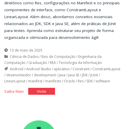
diretórios como Res, configurações no Manifest e os principais
componentes de interface, como ConstraintLayout e
LinearLayout. Além disso, abordamos conceitos essenciais
relacionados ao JDK, SDK e Java SE, além de práticas de JUnit
para testes. Aprenda como estruturar seu projeto de forma
organizada e otimizada para desenvolvimento ágil!
13 de maio de 2025
Ciência de Dados
/
Eixo de Computação
/
Engenharia da
Computação
/
Graduação
/
REA
/
Tecnologia da Informação
Android
/
Android Studio
/
aplicativo
/
Constraint
/
ConstraintLayout
/
desenvolvedor
/
development
/
Java
/
Java SE
/
JDK
/
JUnit
/
LinearLayout
/
manifest
/
manifests
/
Oracle
/
Res
/
SDK
/
software
"Layout
"Layout
Saiba Mais
Visite
e
e
Estrutura
Estrutura
do
do
Projeto
Projeto
no
no