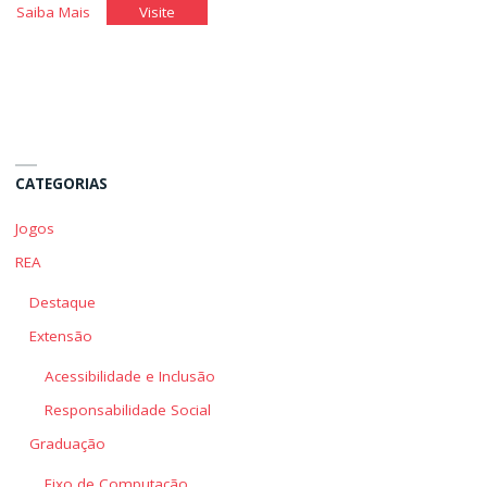
"Introdução
"Introdução
Saiba Mais
Visite
ao
ao
Banco
Banco
de
de
Dados"
Dados"
CATEGORIAS
Jogos
REA
Destaque
Extensão
Acessibilidade e Inclusão
Responsabilidade Social
Graduação
Eixo de Computação