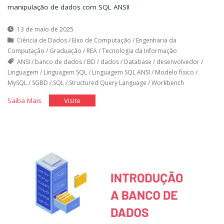
manipulação de dados com SQL ANSI!
13 de maio de 2025
Ciência de Dados
/
Eixo de Computação
/
Engenharia da
Computação
/
Graduação
/
REA
/
Tecnologia da Informação
ANSI
/
banco de dados
/
BD
/
dados
/
Database
/
desenvolvedor
/
Linguagem
/
Linguagem SQL
/
Linguagem SQL ANSI
/
Modelo físico
/
MySQL
/
SGBD
/
SQL
/
Structured Query Language
/
Workbench
"Modelo
"Modelo
Saiba Mais
Visite
Físico:
Físico:
Linguagem
Linguagem
SQL
SQL
ANSI"
ANSI"