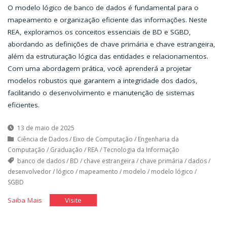
O modelo lógico de banco de dados é fundamental para o
mapeamento e organização eficiente das informações. Neste
REA, exploramos os conceitos essenciais de BD e SGBD,
abordando as definições de chave primária e chave estrangeira,
além da estruturação lógica das entidades e relacionamentos.
Com uma abordagem prática, você aprenderá a projetar
modelos robustos que garantem a integridade dos dados,
facilitando o desenvolvimento e manutenção de sistemas
eficientes.
13 de maio de 2025
Ciência de Dados
/
Eixo de Computação
/
Engenharia da
Computação
/
Graduação
/
REA
/
Tecnologia da Informação
banco de dados
/
BD
/
chave estrangeira
/
chave primária
/
dados
/
desenvolvedor
/
lógico
/
mapeamento
/
modelo
/
modelo lógico
/
SGBD
"Modelo
"Modelo
Saiba Mais
Visite
Lógico
Lógico
de
de