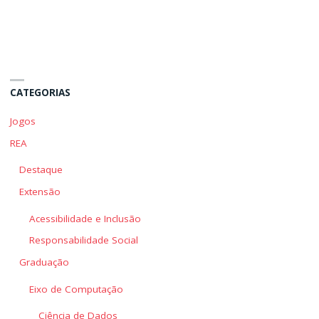
Estrutura
Estrutura
do
do
Projeto
Projeto
no
no
Android
Android
CATEGORIAS
Studio"
Studio"
Jogos
REA
Destaque
Extensão
Acessibilidade e Inclusão
Responsabilidade Social
Graduação
Eixo de Computação
Ciência de Dados