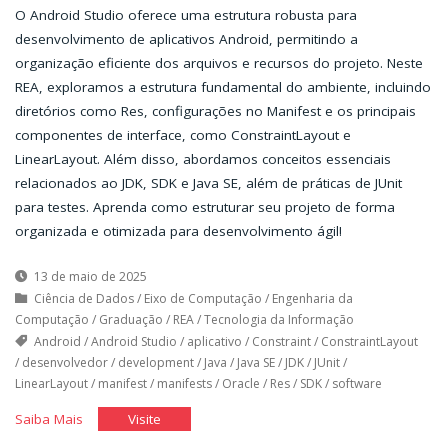
O Android Studio oferece uma estrutura robusta para
desenvolvimento de aplicativos Android, permitindo a
organização eficiente dos arquivos e recursos do projeto. Neste
REA, exploramos a estrutura fundamental do ambiente, incluindo
diretórios como Res, configurações no Manifest e os principais
componentes de interface, como ConstraintLayout e
LinearLayout. Além disso, abordamos conceitos essenciais
relacionados ao JDK, SDK e Java SE, além de práticas de JUnit
para testes. Aprenda como estruturar seu projeto de forma
organizada e otimizada para desenvolvimento ágil!
13 de maio de 2025
Ciência de Dados
/
Eixo de Computação
/
Engenharia da
Computação
/
Graduação
/
REA
/
Tecnologia da Informação
Android
/
Android Studio
/
aplicativo
/
Constraint
/
ConstraintLayout
/
desenvolvedor
/
development
/
Java
/
Java SE
/
JDK
/
JUnit
/
LinearLayout
/
manifest
/
manifests
/
Oracle
/
Res
/
SDK
/
software
"Layout
"Layout
Saiba Mais
Visite
e
e