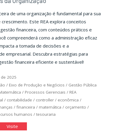
as da Organização
ceira de uma organização é fundamental para sua
e crescimento. Este REA explora conceitos
 gestão financeira, com conteúdos práticos e
você compreenderá como a administração eficaz
impacta a tomada de decisões e a
de empresarial. Descubra estratégias para
gestão financeira eficiente e sustentável!
 de 2025
ção
/
Eixo de Produção e Negócios
/
Gestão Pública
Matemática
/
Processos Gerenciais
/
REA
al
/
contabilidade
/
controller
/
econômica
/
inanças
/
financeira
/
matemática
/
orçamento
/
ecursos humanos
/
tesouraria
"As
Visite
anças
Finanças