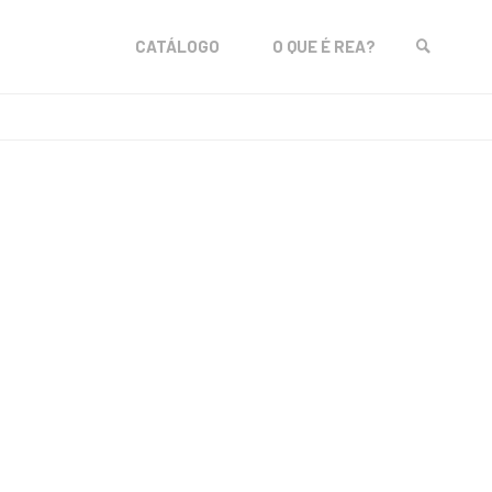
Skip
CATÁLOGO
O QUE É REA?
to
SEARCH
content