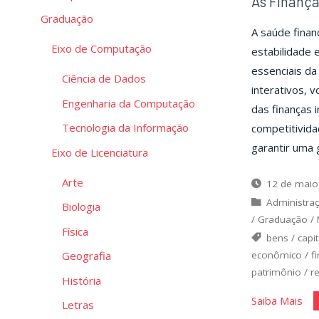
As Finanç
Graduação
A saúde finan
Eixo de Computação
estabilidade 
essenciais da
Ciência de Dados
interativos, 
Engenharia da Computação
das finanças 
Tecnologia da Informação
competitivida
garantir uma 
Eixo de Licenciatura
Arte
12 de maio
Administra
Biologia
/
Graduação
/
Física
bens
/
capit
econômico
/
f
Geografia
patrimônio
/
r
História
"As
Saiba Mais
Letras
Fin