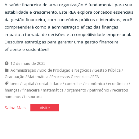
A saúde financeira de uma organização é fundamental para sua
estabilidade e crescimento. Este REA explora conceitos essenciais
da gestão financeira, com conteúdos práticos e interativos, você
compreenderá como a administração eficaz das finanças
impacta a tomada de decisões e a competitividade empresarial.
Descubra estratégias para garantir uma gestão financeira
eficiente e sustentável!
12 de maio de 2025
Administração
/
Eixo de Produção e Negócios
/
Gestão Pública
/
Graduação
/
Matemática
/
Processos Gerenciais
/
REA
bens
/
capital
/
contabilidade
/
controller
/
econômica
/
econômico
/
finanças
/
financeira
/
matemática
/
orçamento
/
patrimônio
/
recursos
humanos
/
tesouraria
"As
"As
Saiba Mais
Visite
Finanças
Finanças
da
da
Organização"
Organização"