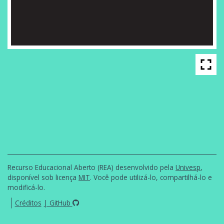
fullscreen
Recurso Educacional Aberto (REA) desenvolvido pela
Univesp
,
disponível sob licença
MIT
.
Você pode utilizá-lo, compartilhá-lo e
modificá-lo.
Créditos
| GitHub