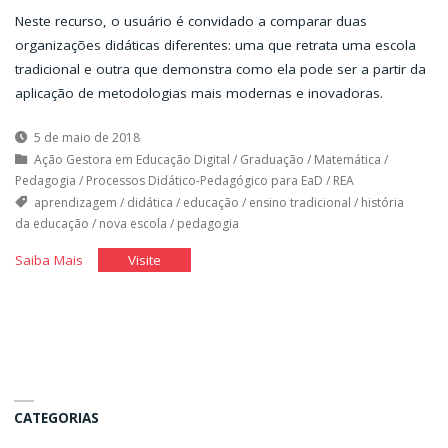
Neste recurso, o usuário é convidado a comparar duas
organizações didáticas diferentes: uma que retrata uma escola
tradicional e outra que demonstra como ela pode ser a partir da
aplicação de metodologias mais modernas e inovadoras.
5 de maio de 2018
Ação Gestora em Educação Digital
/
Graduação
/
Matemática
/
Pedagogia
/
Processos Didático-Pedagógico para EaD
/
REA
aprendizagem
/
didática
/
educação
/
ensino tradicional
/
história
da educação
/
nova escola
/
pedagogia
"Por
"Por
Saiba Mais
Visite
uma
uma
nova
nova
didática"
didática"
CATEGORIAS