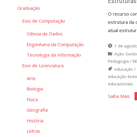
Estruturas
Graduação
O recurso con
Eixo de Computação
estrutura da 
atual estrutu
Ciência de Dados
Engenharia da Computação
1 de agost
Ação Gesto
Tecnologia da Informação
Pedagogia
/
R
Eixo de Licenciatura
educação
educação brasi
Arte
educacionais
Biologia
"Es
Saiba Mais
Física
da
Geografia
edu
História
bás
Letras