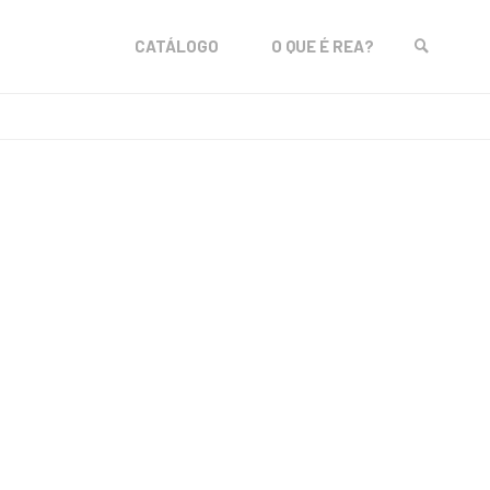
Skip
CATÁLOGO
O QUE É REA?
to
SEARCH
content