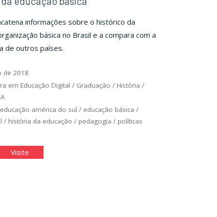
 da educação básica
catena informações sobre o histórico da
organização básica no Brasil e a compara com a
ra de outros países.
o de 2018
ra em Educação Digital
/
Graduação
/
História
/
EA
/
educação américa do sul
/
educação básica
/
l
/
história da educação
/
pedagogia
/
políticas
truturas
"Estruturas
Visite
da
cação
educação
ica"
básica"