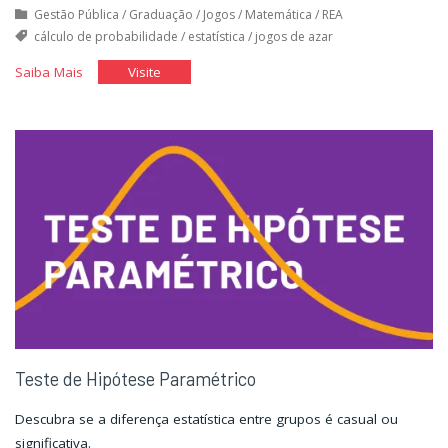
Gestão Pública
/
Graduação
/
Jogos
/
Matemática
/
REA
cálculo de probabilidade
/
estatística
/
jogos de azar
"Jogando
"Jogando
Saiba Mais
Visite
com
com
a
a
Sorte"
Sorte"
Teste de Hipótese Paramétrico
Descubra se a diferença estatística entre grupos é casual ou
significativa.