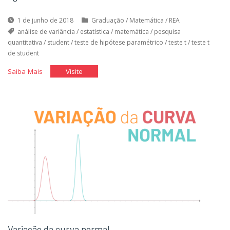
1 de junho de 2018
Graduação
/
Matemática
/
REA
análise de variância
/
estatística
/
matemática
/
pesquisa
quantitativa
/
student
/
teste de hipótese paramétrico
/
teste t
/
teste t
de student
"Teste
"Teste
Saiba Mais
Visite
de
de
Hipótese
Hipótese
Paramétrico"
Paramétrico"
Variação da curva normal