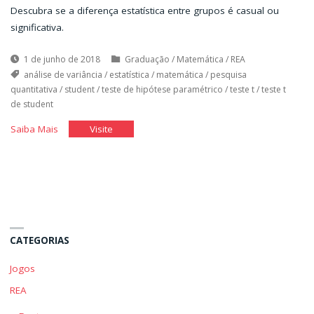
Descubra se a diferença estatística entre grupos é casual ou
significativa.
1 de junho de 2018
Graduação
/
Matemática
/
REA
análise de variância
/
estatística
/
matemática
/
pesquisa
quantitativa
/
student
/
teste de hipótese paramétrico
/
teste t
/
teste t
de student
"Teste
"Teste
Saiba Mais
Visite
de
de
Hipótese
Hipótese
Paramétrico"
Paramétrico"
CATEGORIAS
Jogos
REA