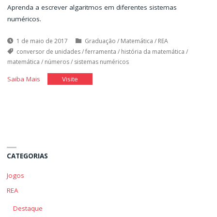
Aprenda a escrever algaritmos em diferentes sistemas
numéricos.
1 de maio de 2017
Graduação
/
Matemática
/
REA
conversor de unidades
/
ferramenta
/
história da matemática
/
matemática
/
números
/
sistemas numéricos
"Conversor
"Conversor
Saiba Mais
Visite
de
de
Sistemas
Sistemas
Numéricos"
Numéricos"
CATEGORIAS
Jogos
REA
Destaque