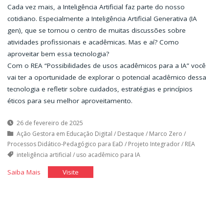
Cada vez mais, a Inteligência Artificial faz parte do nosso
cotidiano. Especialmente a Inteligência Artificial Generativa (IA
gen), que se tornou o centro de muitas discussões sobre
atividades profissionais e acadêmicas. Mas e aí? Como
aproveitar bem essa tecnologia?
Com o REA “Possibilidades de usos acadêmicos para a IA” você
vai ter a oportunidade de explorar o potencial acadêmico dessa
tecnologia e refletir sobre cuidados, estratégias e princípios
éticos para seu melhor aproveitamento.
26 de fevereiro de 2025
Ação Gestora em Educação Digital
/
Destaque
/
Marco Zero
/
Processos Didático-Pedagógico para EaD
/
Projeto Integrador
/
REA
inteligência artificial
/
uso acadêmico para IA
"Possibilidades
"Possibilidades
Saiba Mais
Visite
de
de
Usos
Usos
Acadêmicos
Acadêmicos
Para
Para