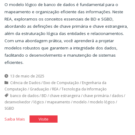
O modelo lógico de banco de dados é fundamental para o
mapeamento e organização eficiente das informações. Neste
REA, exploramos os conceitos essenciais de BD e SGBD,
abordando as definições de chave primária e chave estrangeira,
além da estruturação lógica das entidades e relacionamentos.
Com uma abordagem prática, você aprenderá a projetar
modelos robustos que garantem a integridade dos dados,
facilitando o desenvolvimento e manutenção de sistemas
eficientes.
13 de maio de 2025
Ciência de Dados
/
Eixo de Computação
/
Engenharia da
Computação
/
Graduação
/
REA
/
Tecnologia da Informação
banco de dados
/
BD
/
chave estrangeira
/
chave primária
/
dados
/
desenvolvedor
/
lógico
/
mapeamento
/
modelo
/
modelo lógico
/
SGBD
"Modelo
"Modelo
Saiba Mais
Visite
Lógico
Lógico
de
de