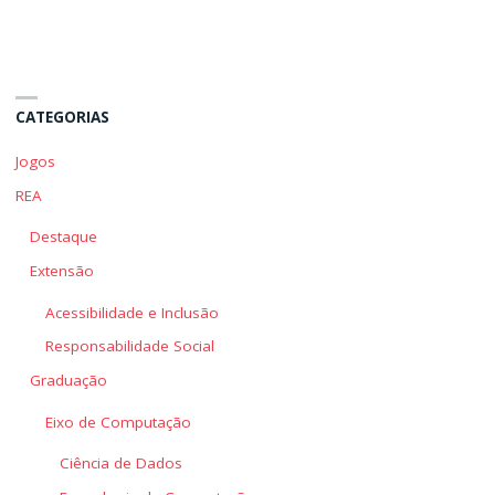
Banco
Banco
de
de
Dados"
Dados"
CATEGORIAS
Jogos
REA
Destaque
Extensão
Acessibilidade e Inclusão
Responsabilidade Social
Graduação
Eixo de Computação
Ciência de Dados