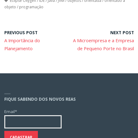
Eclipse Oxygen
/
IDE
/
Java
/
JVM
/
objetos
/
orientada
/
orientado a
objeto
/
programação
PREVIOUS POST
NEXT POST
A Importância do
A Microempresa e a Empresa
Planejamento
de Pequeno Porte no Brasil
FIQUE SABENDO DOS NOVOS REAS
Email*