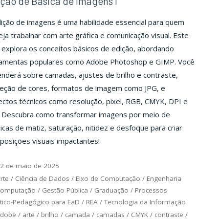
ção de Básica de Imagens I
ição de imagens é uma habilidade essencial para quem
ja trabalhar com arte gráfica e comunicação visual. Este
explora os conceitos básicos de edição, abordando
ramentas populares como Adobe Photoshop e GIMP. Você
nderá sobre camadas, ajustes de brilho e contraste,
reção de cores, formatos de imagem como JPG, e
ctos técnicos como resolução, pixel, RGB, CMYK, DPI e
. Descubra como transformar imagens por meio de
icas de matiz, saturação, nitidez e desfoque para criar
osições visuais impactantes!
2 de maio de 2025
rte
/
Ciência de Dados
/
Eixo de Computação
/
Engenharia
Computação
/
Gestão Pública
/
Graduação
/
Processos
tico-Pedagógico para EaD
/
REA
/
Tecnologia da Informação
adobe
/
arte
/
brilho
/
camada
/
camadas
/
CMYK
/
contraste
/