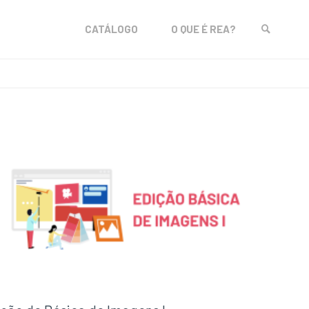
Skip
CATÁLOGO
O QUE É REA?
to
SEARCH
content