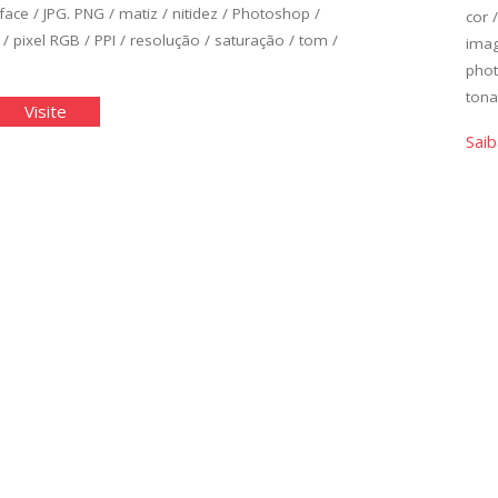
rface
/
JPG. PNG
/
matiz
/
nitidez
/
Photoshop
/
cor
/
pixel RGB
/
PPI
/
resolução
/
saturação
/
tom
/
ima
pho
tona
ição
"Edição
Visite
de
Saib
ica
Básica
de
agens
Imagens
II"