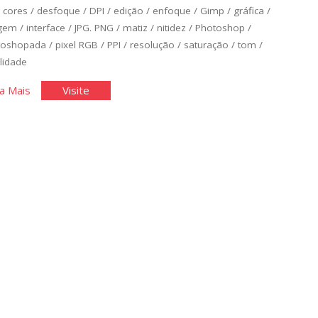
/
cores
/
desfoque
/
DPI
/
edição
/
enfoque
/
Gimp
/
gráfica
/
gem
/
interface
/
JPG. PNG
/
matiz
/
nitidez
/
Photoshop
/
toshopada
/
pixel RGB
/
PPI
/
resolução
/
saturação
/
tom
/
lidade
"Edição
"Edição
a Mais
Visite
de
de
Básica
Básica
de
de
Imagens
Imagens
I"
I"