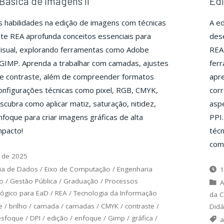
Básica de Imagens II
Edi
 habilidades na edição de imagens com técnicas
A ed
te REA aprofunda conceitos essenciais para
dese
visual, explorando ferramentas como Adobe
REA 
GIMP. Aprenda a trabalhar com camadas, ajustes
fer
o e contraste, além de compreender formatos
apre
nfigurações técnicas como pixel, RGB, CMYK,
cor
scubra como aplicar matiz, saturação, nitidez,
aspe
foque para criar imagens gráficas de alta
PPI
mpacto!
técn
comp
 de 2025
ia de Dados
/
Eixo de Computação
/
Engenharia
1
o
/
Gestão Pública
/
Graduação
/
Processos
A
gógico para EaD
/
REA
/
Tecnologia da Informação
da 
e
/
brilho
/
camada
/
camadas
/
CMYK
/
contraste
/
Didá
esfoque
/
DPI
/
edição
/
enfoque
/
Gimp
/
gráfica
/