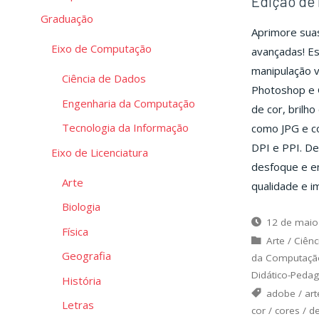
Edição de 
Graduação
Aprimore suas
Eixo de Computação
avançadas! Es
manipulação 
Ciência de Dados
Photoshop e 
Engenharia da Computação
de cor, brilh
Tecnologia da Informação
como JPG e co
DPI e PPI. De
Eixo de Licenciatura
desfoque e en
Arte
qualidade e i
Biologia
12 de maio
Física
Arte
/
Ciênc
Geografia
da Computaçã
Didático-Peda
História
adobe
/
art
Letras
cor
/
cores
/
d