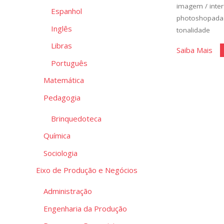
imagem
/
inte
Espanhol
photoshopada
Inglês
tonalidade
Libras
"Ed
Saiba Mais
Português
de
Bás
Matemática
de
Pedagogia
Im
II"
Brinquedoteca
Química
Sociologia
Eixo de Produção e Negócios
Administração
Engenharia da Produção