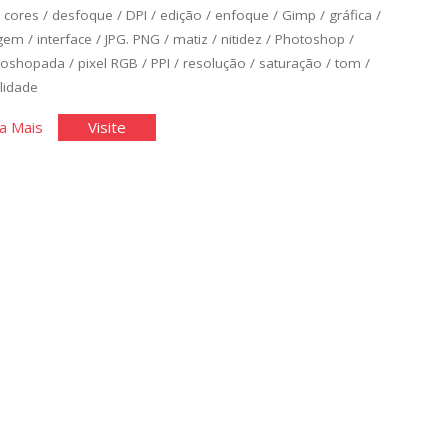
/
cores
/
desfoque
/
DPI
/
edição
/
enfoque
/
Gimp
/
gráfica
/
gem
/
interface
/
JPG. PNG
/
matiz
/
nitidez
/
Photoshop
/
toshopada
/
pixel RGB
/
PPI
/
resolução
/
saturação
/
tom
/
lidade
"Edição
"Edição
a Mais
Visite
de
de
Básica
Básica
de
de
Imagens
Imagens
I"
I"