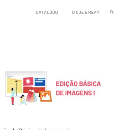
Skip
CATÁLOGO
O QUE É REA?
to
SEARCH
content