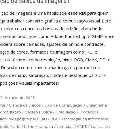
ção de Básica de Imagens I
ição de imagens é uma habilidade essencial para quem
ja trabalhar com arte gráfica e comunicação visual. Este
explora os conceitos básicos de edição, abordando
ramentas populares como Adobe Photoshop e GIMP. Você
nderá sobre camadas, ajustes de brilho e contraste,
reção de cores, formatos de imagem como JPG, e
ctos técnicos como resolução, pixel, RGB, CMYK, DPI e
. Descubra como transformar imagens por meio de
icas de matiz, saturação, nitidez e desfoque para criar
osições visuais impactantes!
2 de maio de 2025
rte
/
Ciência de Dados
/
Eixo de Computação
/
Engenharia
Computação
/
Gestão Pública
/
Graduação
/
Processos
tico-Pedagógico para EaD
/
REA
/
Tecnologia da Informação
adobe
/
arte
/
brilho
/
camada
/
camadas
/
CMYK
/
contraste
/