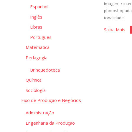
imagem
/
inte
Espanhol
photoshopada
Inglês
tonalidade
Libras
"Ed
Saiba Mais
Português
de
Bás
Matemática
de
Pedagogia
Im
II"
Brinquedoteca
Química
Sociologia
Eixo de Produção e Negócios
Administração
Engenharia da Produção