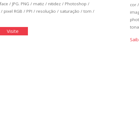
rface
/
JPG. PNG
/
matiz
/
nitidez
/
Photoshop
/
cor
/
pixel RGB
/
PPI
/
resolução
/
saturação
/
tom
/
ima
pho
tona
ição
"Edição
Visite
de
Saib
ica
Básica
de
agens
Imagens
II"