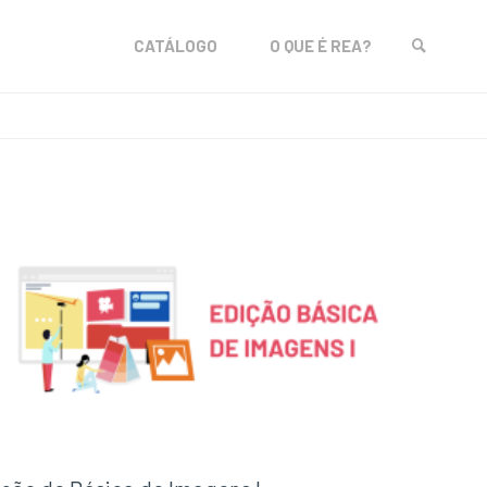
Skip
CATÁLOGO
O QUE É REA?
to
SEARCH
content