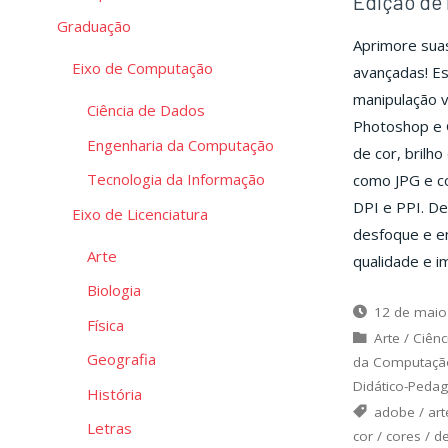
Edição de 
Graduação
Aprimore suas
Eixo de Computação
avançadas! Es
manipulação 
Ciência de Dados
Photoshop e 
Engenharia da Computação
de cor, brilh
Tecnologia da Informação
como JPG e co
DPI e PPI. De
Eixo de Licenciatura
desfoque e en
Arte
qualidade e i
Biologia
12 de maio
Física
Arte
/
Ciênc
Geografia
da Computaçã
Didático-Peda
História
adobe
/
art
Letras
cor
/
cores
/
d