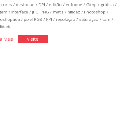
/
cores
/
desfoque
/
DPI
/
edição
/
enfoque
/
Gimp
/
gráfica
/
gem
/
interface
/
JPG. PNG
/
matiz
/
nitidez
/
Photoshop
/
toshopada
/
pixel RGB
/
PPI
/
resolução
/
saturação
/
tom
/
lidade
"Edição
"Edição
a Mais
Visite
de
de
Básica
Básica
de
de
Imagens
Imagens
I"
I"