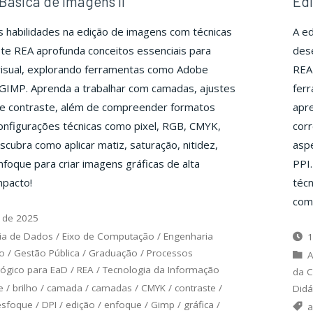
Básica de Imagens II
Edi
 habilidades na edição de imagens com técnicas
A ed
te REA aprofunda conceitos essenciais para
dese
visual, explorando ferramentas como Adobe
REA 
GIMP. Aprenda a trabalhar com camadas, ajustes
fer
o e contraste, além de compreender formatos
apre
nfigurações técnicas como pixel, RGB, CMYK,
cor
scubra como aplicar matiz, saturação, nitidez,
aspe
foque para criar imagens gráficas de alta
PPI
mpacto!
técn
comp
 de 2025
ia de Dados
/
Eixo de Computação
/
Engenharia
1
o
/
Gestão Pública
/
Graduação
/
Processos
A
gógico para EaD
/
REA
/
Tecnologia da Informação
da 
e
/
brilho
/
camada
/
camadas
/
CMYK
/
contraste
/
Didá
esfoque
/
DPI
/
edição
/
enfoque
/
Gimp
/
gráfica
/