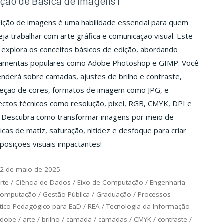
ção de Básica de Imagens I
ição de imagens é uma habilidade essencial para quem
ja trabalhar com arte gráfica e comunicação visual. Este
explora os conceitos básicos de edição, abordando
ramentas populares como Adobe Photoshop e GIMP. Você
nderá sobre camadas, ajustes de brilho e contraste,
reção de cores, formatos de imagem como JPG, e
ctos técnicos como resolução, pixel, RGB, CMYK, DPI e
. Descubra como transformar imagens por meio de
icas de matiz, saturação, nitidez e desfoque para criar
osições visuais impactantes!
2 de maio de 2025
rte
/
Ciência de Dados
/
Eixo de Computação
/
Engenharia
Computação
/
Gestão Pública
/
Graduação
/
Processos
tico-Pedagógico para EaD
/
REA
/
Tecnologia da Informação
adobe
/
arte
/
brilho
/
camada
/
camadas
/
CMYK
/
contraste
/