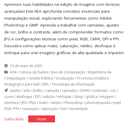
Aprimore suas habilidades na edição de imagens com técnicas
avançadas! Este REA aprofunda conceitos essenciais para
manipulação visual, explorando ferramentas como Adobe
Photoshop e GIMP. Aprenda a trabalhar com camadas, ajustes
de cor, brilho e contraste, além de compreender formatos como
JPG e configurações técnicas como pixel, RGB, CMYK, DPI e PPI.
Descubra como aplicar matiz, saturação, nitidez, desfoque e
enfoque para criar imagens gráficas de alta qualidade e impacto!
12 de maio de 2025
Arte
/
Ciência de Dados
/
Eixo de Computação
/
Engenharia da
Computação
/
Gestão Pública
/
Graduação
/
Processos Didático-
Pedagógico para EaD
/
REA
/
Tecnologia da Informação
adobe
/
arte
/
brilho
/
camada
/
camadas
/
CMYK
/
contraste
/
cor
/
cores
/
desfoque
/
DPI
/
edição
/
enfoque
/
Gimp
/
gráfica
/
imagem
/
interface
/
JPG. PNG
/
matiz
/
nitidez
/
Photoshop
/
photoshopada
/
pixel
RGB
/
PPI
/
resolução
/
saturação
/
tom
/
tonalidade
"Edição
"Edição
Saiba Mais
Visite
de
de