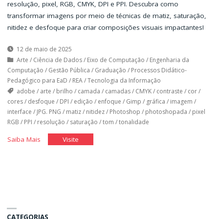
resolução, pixel, RGB, CMYK, DPI e PPI. Descubra como
transformar imagens por meio de técnicas de matiz, saturação,
nitidez e desfoque para criar composições visuais impactantes!
12 de maio de 2025
Arte
/
Ciência de Dados
/
Eixo de Computação
/
Engenharia da
Computação
/
Gestão Pública
/
Graduação
/
Processos Didático-
Pedagógico para EaD
/
REA
/
Tecnologia da Informação
adobe
/
arte
/
brilho
/
camada
/
camadas
/
CMYK
/
contraste
/
cor
/
cores
/
desfoque
/
DPI
/
edição
/
enfoque
/
Gimp
/
gráfica
/
imagem
/
interface
/
JPG. PNG
/
matiz
/
nitidez
/
Photoshop
/
photoshopada
/
pixel
RGB
/
PPI
/
resolução
/
saturação
/
tom
/
tonalidade
"Edição
"Edição
Saiba Mais
Visite
de
de
Básica
Básica
de
de
Imagens
Imagens
I"
I"
CATEGORIAS