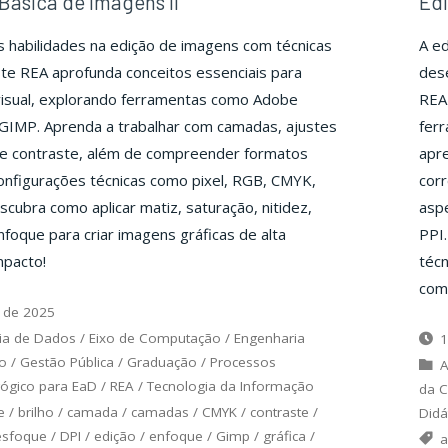
Básica de Imagens II
Edi
 habilidades na edição de imagens com técnicas
A ed
te REA aprofunda conceitos essenciais para
dese
visual, explorando ferramentas como Adobe
REA 
GIMP. Aprenda a trabalhar com camadas, ajustes
fer
o e contraste, além de compreender formatos
apre
nfigurações técnicas como pixel, RGB, CMYK,
cor
scubra como aplicar matiz, saturação, nitidez,
aspe
foque para criar imagens gráficas de alta
PPI
mpacto!
técn
comp
 de 2025
ia de Dados
/
Eixo de Computação
/
Engenharia
1
o
/
Gestão Pública
/
Graduação
/
Processos
A
gógico para EaD
/
REA
/
Tecnologia da Informação
da 
e
/
brilho
/
camada
/
camadas
/
CMYK
/
contraste
/
Didá
esfoque
/
DPI
/
edição
/
enfoque
/
Gimp
/
gráfica
/