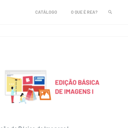
Skip
CATÁLOGO
O QUE É REA?
to
SEARCH
content