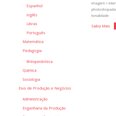
imagem
/
inte
Espanhol
photoshopada
Inglês
tonalidade
Libras
"Ed
Saiba Mais
Português
de
Bás
Matemática
de
Pedagogia
Im
II"
Brinquedoteca
Química
Sociologia
Eixo de Produção e Negócios
Administração
Engenharia da Produção