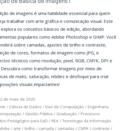
ção de Básica de Imagens I
ição de imagens é uma habilidade essencial para quem
ja trabalhar com arte gráfica e comunicação visual. Este
explora os conceitos básicos de edição, abordando
ramentas populares como Adobe Photoshop e GIMP. Você
nderá sobre camadas, ajustes de brilho e contraste,
reção de cores, formatos de imagem como JPG, e
ctos técnicos como resolução, pixel, RGB, CMYK, DPI e
. Descubra como transformar imagens por meio de
icas de matiz, saturação, nitidez e desfoque para criar
osições visuais impactantes!
2 de maio de 2025
rte
/
Ciência de Dados
/
Eixo de Computação
/
Engenharia
Computação
/
Gestão Pública
/
Graduação
/
Processos
tico-Pedagógico para EaD
/
REA
/
Tecnologia da Informação
adobe
/
arte
/
brilho
/
camada
/
camadas
/
CMYK
/
contraste
/