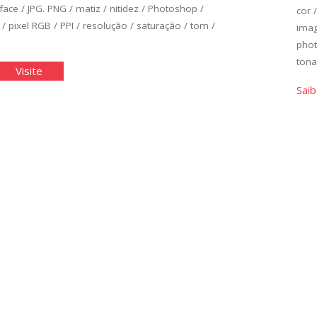
rface
/
JPG. PNG
/
matiz
/
nitidez
/
Photoshop
/
cor
/
pixel RGB
/
PPI
/
resolução
/
saturação
/
tom
/
ima
pho
tona
ição
"Edição
Visite
de
Saib
ica
Básica
de
agens
Imagens
II"