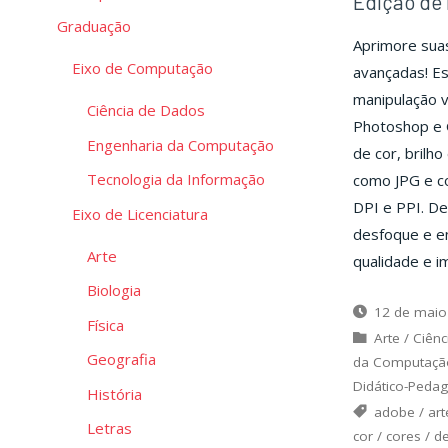
Edição de 
Graduação
Aprimore suas
Eixo de Computação
avançadas! Es
manipulação 
Ciência de Dados
Photoshop e 
Engenharia da Computação
de cor, brilh
Tecnologia da Informação
como JPG e co
DPI e PPI. De
Eixo de Licenciatura
desfoque e en
Arte
qualidade e i
Biologia
12 de maio
Física
Arte
/
Ciênc
Geografia
da Computaçã
Didático-Peda
História
adobe
/
art
Letras
cor
/
cores
/
d