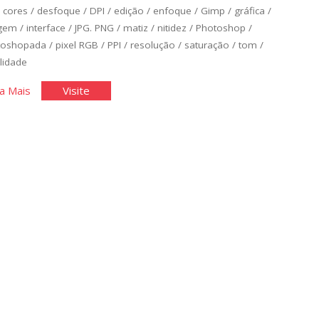
/
cores
/
desfoque
/
DPI
/
edição
/
enfoque
/
Gimp
/
gráfica
/
gem
/
interface
/
JPG. PNG
/
matiz
/
nitidez
/
Photoshop
/
toshopada
/
pixel RGB
/
PPI
/
resolução
/
saturação
/
tom
/
lidade
"Edição
"Edição
a Mais
Visite
de
de
Básica
Básica
de
de
Imagens
Imagens
I"
I"