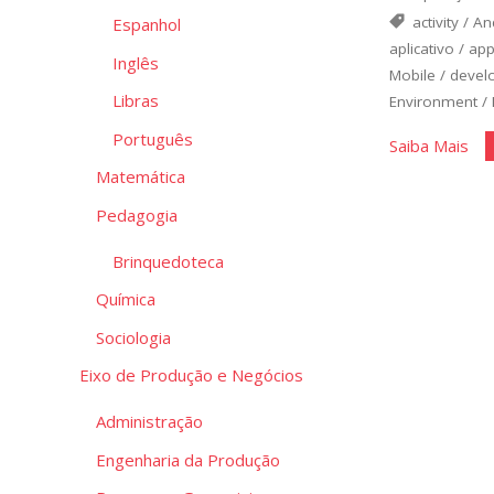
activity
/
An
Espanhol
aplicativo
/
ap
Inglês
Mobile
/
devel
Libras
Environment
/
Português
"Ut
Saiba Mais
o
Matemática
And
Pedagogia
Stu
Brinquedoteca
par
Des
Química
Mob
Sociologia
Eixo de Produção e Negócios
Administração
Engenharia da Produção