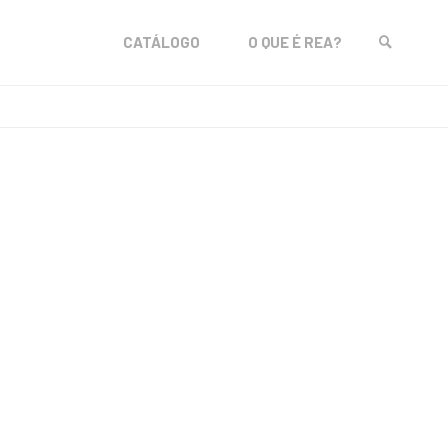
Skip
CATÁLOGO
O QUE É REA?
to
SEARCH
content