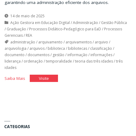
garantindo uma administração eficiente dos arquivos.
14 de maio de 2025
Ação Gestora em Educação Digital
/
Administração
/
Gestão Pública
/
Graduação
/
Processos Didático-Pedagógico para EaD
/
Processos
Gerenciais
/
REA
administração
/
arquivamento
/
arquivamentos
/
arquivo
/
arquivologia
/
arquivos
/
biblioteca
/
bibliotecas
/
classificação
/
documento
/
documentos
/
gestão
/
informação
/
informações
/
liderança
/
ordenação
/
temporalidade
/
teoria das três idades
/
três
idades
"Arquivando
"Arquivando
Saiba Mais
Visite
Documentos"
Documentos"
CATEGORIAS