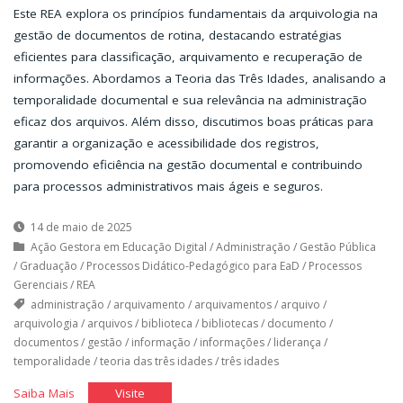
Este REA explora os princípios fundamentais da arquivologia na
gestão de documentos de rotina, destacando estratégias
eficientes para classificação, arquivamento e recuperação de
informações. Abordamos a Teoria das Três Idades, analisando a
temporalidade documental e sua relevância na administração
eficaz dos arquivos. Além disso, discutimos boas práticas para
garantir a organização e acessibilidade dos registros,
promovendo eficiência na gestão documental e contribuindo
para processos administrativos mais ágeis e seguros.
14 de maio de 2025
Ação Gestora em Educação Digital
/
Administração
/
Gestão Pública
/
Graduação
/
Processos Didático-Pedagógico para EaD
/
Processos
Gerenciais
/
REA
administração
/
arquivamento
/
arquivamentos
/
arquivo
/
arquivologia
/
arquivos
/
biblioteca
/
bibliotecas
/
documento
/
documentos
/
gestão
/
informação
/
informações
/
liderança
/
temporalidade
/
teoria das três idades
/
três idades
"Arquivando
"Arquivando
Saiba Mais
Visite