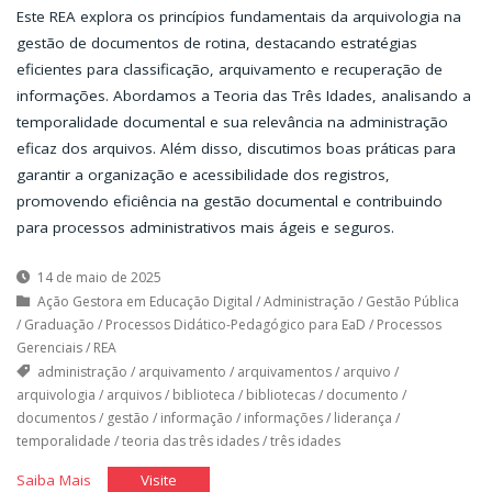
Este REA explora os princípios fundamentais da arquivologia na
gestão de documentos de rotina, destacando estratégias
eficientes para classificação, arquivamento e recuperação de
informações. Abordamos a Teoria das Três Idades, analisando a
temporalidade documental e sua relevância na administração
eficaz dos arquivos. Além disso, discutimos boas práticas para
garantir a organização e acessibilidade dos registros,
promovendo eficiência na gestão documental e contribuindo
para processos administrativos mais ágeis e seguros.
14 de maio de 2025
Ação Gestora em Educação Digital
/
Administração
/
Gestão Pública
/
Graduação
/
Processos Didático-Pedagógico para EaD
/
Processos
Gerenciais
/
REA
administração
/
arquivamento
/
arquivamentos
/
arquivo
/
arquivologia
/
arquivos
/
biblioteca
/
bibliotecas
/
documento
/
documentos
/
gestão
/
informação
/
informações
/
liderança
/
temporalidade
/
teoria das três idades
/
três idades
"Arquivando
"Arquivando
Saiba Mais
Visite