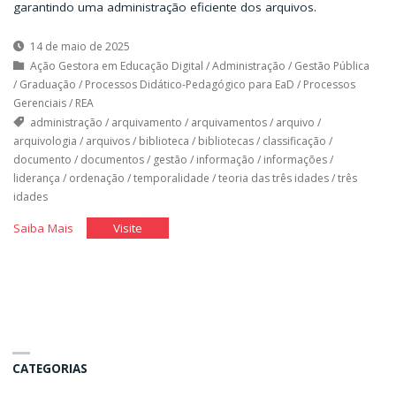
garantindo uma administração eficiente dos arquivos.
14 de maio de 2025
Ação Gestora em Educação Digital
/
Administração
/
Gestão Pública
/
Graduação
/
Processos Didático-Pedagógico para EaD
/
Processos
Gerenciais
/
REA
administração
/
arquivamento
/
arquivamentos
/
arquivo
/
arquivologia
/
arquivos
/
biblioteca
/
bibliotecas
/
classificação
/
documento
/
documentos
/
gestão
/
informação
/
informações
/
liderança
/
ordenação
/
temporalidade
/
teoria das três idades
/
três
idades
"Arquivando
"Arquivando
Saiba Mais
Visite
Documentos"
Documentos"
CATEGORIAS