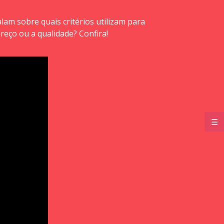
am sobre quais critérios utilizam para
eço ou a qualidade? Confira!
☰