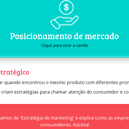
Posicionamento de mercado
É o desenvolvimento de uma oferta claramente diferente
das demais e de uma imagem na mente dos consumidores
que destaca a organização frente às outras organizações
Posicionamento de mercado
do mercado.
Clique para virar o cartão
tratégico
rar quando encontrou o mesmo produto com diferentes pro
criam estratégias para chamar atenção do consumidor e con
amos de 'Estratégia de marketing' e explica como as empr
consumidores. Assista!