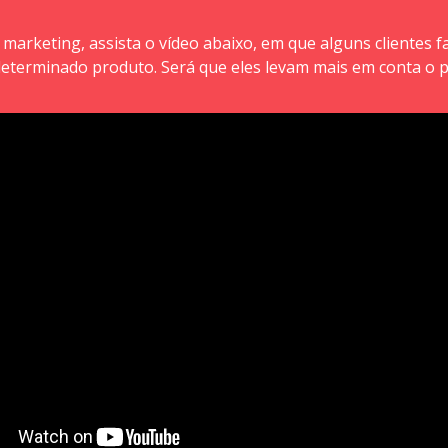
rketing, assista o vídeo abaixo, em que alguns clientes fal
eterminado produto. Será que eles levam mais em conta o pr