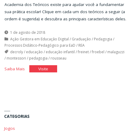
Academia dos Teóricos existe para ajudar você a fundamentar
sua prática escolar! Clique em cada um dos teóricos a seguir (a
ordem é sugerida) e descubra as principais características deles.
1 de agosto de 2018
Ação Gestora em Educação Digital
/
Graduação
/
Pedagogia
/
Processos Didático-Pedagógico para EaD
/
REA
decroly
/
educação
/
educação infantil
/
freinet
/
froebel
/
malaguzzi
/
montessori
/
pedagogia
/
rousseau
"Academia
"Academia
Saiba Mais
Visite
dos
dos
Teóricos
Teóricos
–
–
Educação
Educação
Infantil"
Infantil"
CATEGORIAS
Jogos