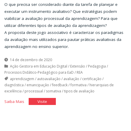
O que precisa ser considerado diante da tarefa de planejar e
executar um instrumento avaliativo? Que estratégias podem
viabilizar a avaliação processual da aprendizagem? Para que
utilizar diferentes tipos de avaliação da aprendizagem?
A proposta deste jogo associativo é caracterizar os paradigmas
da avaliação mais utilizados para pautar práticas avaliativas da
aprendizagem no ensino superior.
14 de dezembro de 2020
Ação Gestora em Educação Digital
/
Extensão
/
Pedagogia
/
Processos Didático-Pedagógico para EaD
/
REA
aprendizagem
/
autoavaliação
/
avaliação
/
certificação
/
diagnóstica
/
emancipação
/
feedback
/
formativa
/
hierarquias de
excelência
/
processual
/
somativa
/
tipos de avaliação
"Paradigmas
"Paradigmas
Saiba Mais
Visite
da
da
Avaliação
Avaliação
da
da
Aprendizagem"
Aprendizagem"