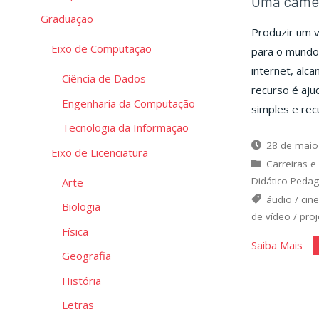
Uma câmer
Graduação
Produzir um v
Eixo de Computação
para o mundo 
internet, alc
Ciência de Dados
recurso é ajud
Engenharia da Computação
simples e rec
Tecnologia da Informação
28 de maio
Eixo de Licenciatura
Carreiras e
Didático-Peda
Arte
áudio
/
cin
Biologia
de vídeo
/
proj
Física
"U
Saiba Mais
Geografia
câ
História
e
um
Letras