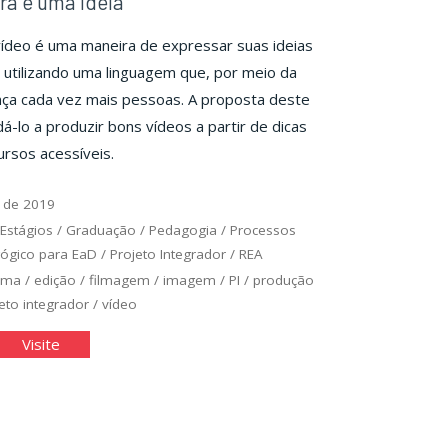
a e uma ideia
ídeo é uma maneira de expressar suas ideias
utilizando uma linguagem que, por meio da
ança cada vez mais pessoas. A proposta deste
á-lo a produzir bons vídeos a partir de dicas
ursos acessíveis.
 de 2019
 Estágios
/
Graduação
/
Pedagogia
/
Processos
gógico para EaD
/
Projeto Integrador
/
REA
ema
/
edição
/
filmagem
/
imagem
/
PI
/
produção
eto integrador
/
vídeo
ma
"Uma
Visite
mera
câmera
e
a
uma