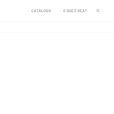
Skip
CATÁLOGO
O QUE É REA?
to
SEARCH
content