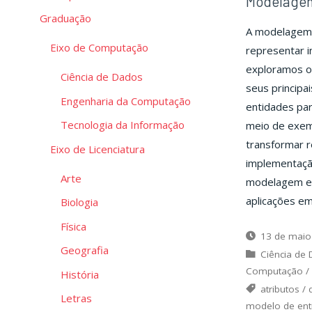
Modelagem
Graduação
A modelagem 
Eixo de Computação
representar i
exploramos o
Ciência de Dados
seus principa
Engenharia da Computação
entidades par
Tecnologia da Informação
meio de exem
transformar r
Eixo de Licenciatura
implementaçã
Arte
modelagem e 
aplicações em
Biologia
Física
13 de maio
Geografia
Ciência de
Computação
/
História
atributos
/
Letras
modelo de ent