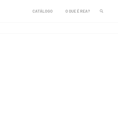
Skip
CATÁLOGO
O QUE É REA?
to
SEARCH
content